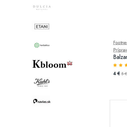
Footne
Príprav
Balza
4 €
5 €