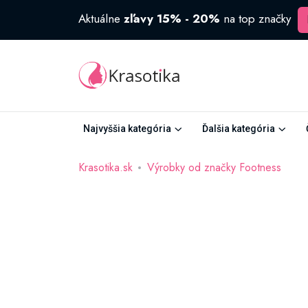
Aktuálne
zľavy 15% - 20%
na top značky
Najvyššia kategória
Ďalšia kategória
Krasotika.sk
Výrobky od značky Footness