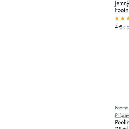
Jemný
Footn
4 €
5 €
Footne
Príprav
Peeli