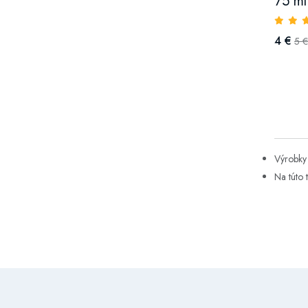
75 ml
4 €
5 €
Výrobky 
Na túto 