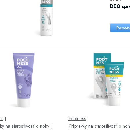
DEO spre
Porovn
ss
Footness
|
|
ky na starostlivosť o nohy
Prípravky na starostlivosť o no
|