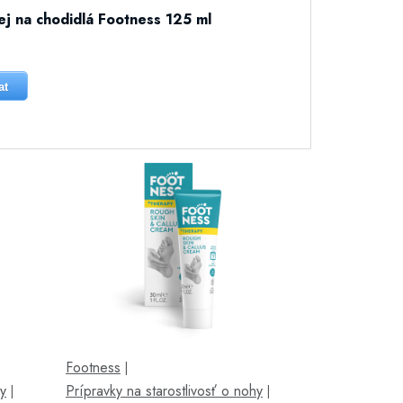
j na chodidlá Footness 125 ml
at
Footness
|
hy
Prípravky na starostlivosť o nohy
|
|