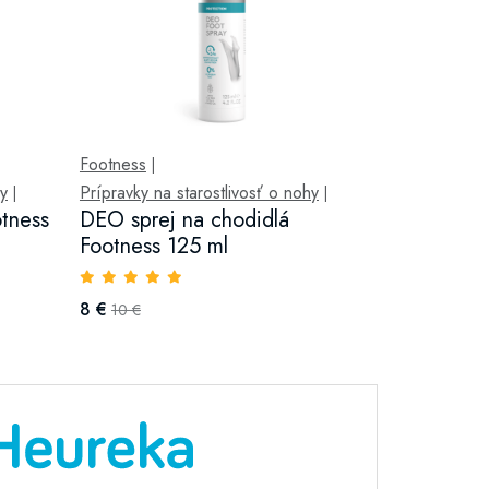
Footness
|
hy
Prípravky na starostlivosť o nohy
|
|
otness
DEO sprej na chodidlá
Footness 125 ml
8 €
10 €