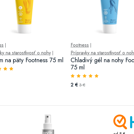
ss
Footness
|
|
ky na starostlivosť o nohy
Prípravky na starostlivosť o no
|
m na päty Footness 75 ml
Chladivý gél na nohy Fo
75 ml
2 €
3 €
od 8 €