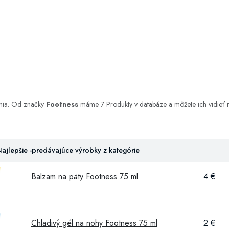
ania. Od značky
Footness
máme 7 Produkty v databáze a môžete ich vidieť ni
ajlepšie -predávajúce výrobky z kategórie
Balzam na päty Footness 75 ml
4 €
Chladivý gél na nohy Footness 75 ml
2 €