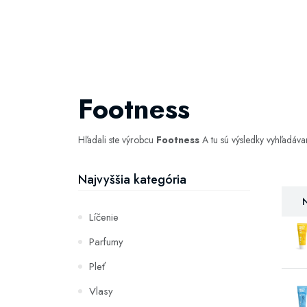
Footness
Hľadali ste výrobcu
Footness
A tu sú výsledky vyhľadáv
Najvyššia kategória
N
Líčenie
Parfumy
Pleť
Vlasy