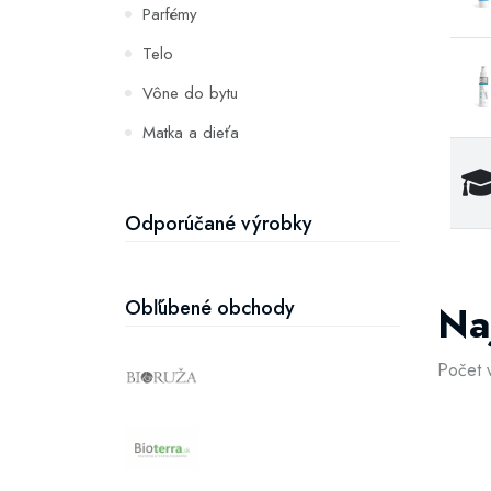
Parfémy
Telo
Vône do bytu
Matka a dieťa
Zuby
Hydratácia a výživa pleti
Odporúčané výrobky
Obľúbené obchody
Na
Počet 