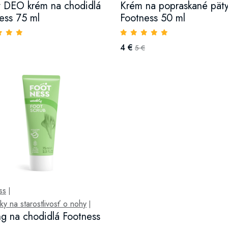
 DEO krém na chodidlá
Krém na popraskané pät
ess 75 ml
Footness 50 ml
4 €
5 €
ss
|
ky na starostlivosť o nohy
|
ng na chodidlá Footness