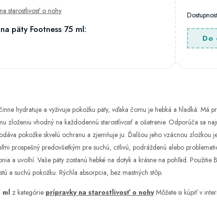
na starostlivosť o nohy
Dostupno
na päty Footness 75 ml:
Do 
inne hydratuje a vyživuje pokožku päty, vďaka čomu je hebká a hladká. Má pr
mu zloženiu vhodný na každodennú starostlivosť a ošetrenie. Odporúča sa na
ý dodáva pokožke skvelú ochranu a zjemňuje ju. Ďalšou jeho vzácnou zložkou je
 veľmi prospešný predovšetkým pre suchú, citlivú, podráždenú alebo problema
onia a uvoľní. Vaše päty zostanú hebké na dotyk a krásne na pohľad. Použitie 
istú a suchú pokožku. Rýchla absorpcia, bez mastných stôp.
 ml
z kategórie
prípravky na starostlivosť o nohy
Môžete si kúpiť v in