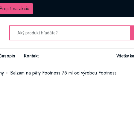
Prejsť na akciu
Časopis
Kontakt
Všetky k
hy
Balzam na päty Footness 75 ml od výrobcu Footness