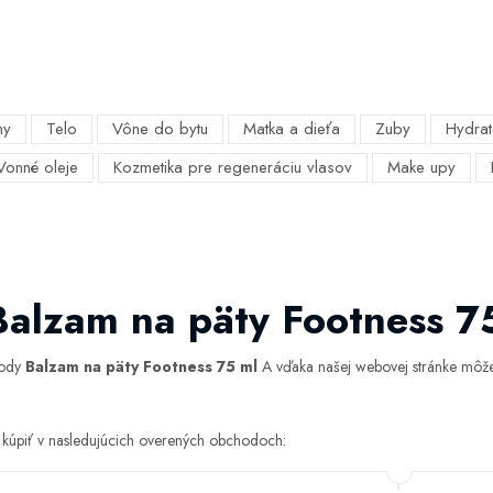
my
Telo
Vône do bytu
Matka a dieťa
Zuby
Hydrat
Vonné oleje
Kozmetika pre regeneráciu vlasov
Make upy
Balzam na päty Footness 7
hody
Balzam na päty Footness 75 ml
A vďaka našej webovej stránke môžete
 kúpiť v nasledujúcich overených obchodoch: