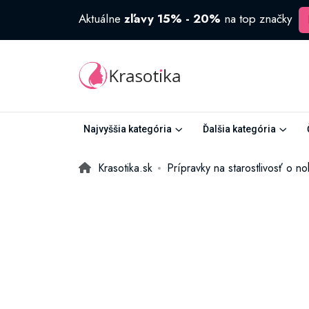
Aktuálne
zľavy 15% - 20%
na top značky
Najvyššia kategória
Ďalšia kategória
Krasotika.sk
Prípravky na starostlivosť o no