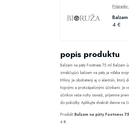
Prípravky 
Balzam 
4 €
popis produktu
Balzam na päty Footness 75 ml Balzam úč
zmäkčujúci balzam na päty je vďaka svoj
trhliny. Je obohatený aj o alantoín, ktor
hojivými a protizápalovými účinkami. Je
účinkov vaše nohy osvieži, príjemne prev
do pokožky. Aplikujte dvakrát denne na č
Produkt
Balzam na päty Footness 75
4 €.