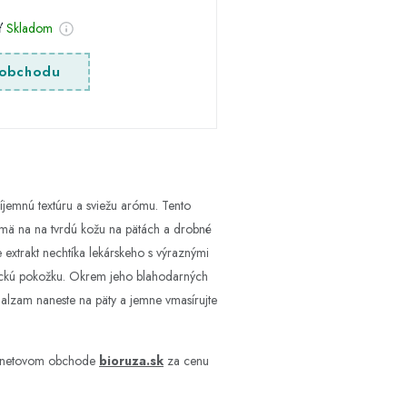
sť
Skladom
obchodu
íjemnú textúru a sviežu arómu. Tento
jmä na na tvrdú kožu na pätách a drobné
 extrakt nechtíka lekárskeho s výraznými
tickú pokožku. Okrem jeho blahodarných
Balzam naneste na päty a jemne vmasírujte
ternetovom obchode
bioruza.sk
za cenu