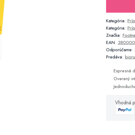
Kategória:
Prí
Kategória:
Prí
Značka:
Footn
EAN:
380000
Odporúčame:
Predáva:
bioru
Expresná d
Overený in
Jednoduch
Vhodná p