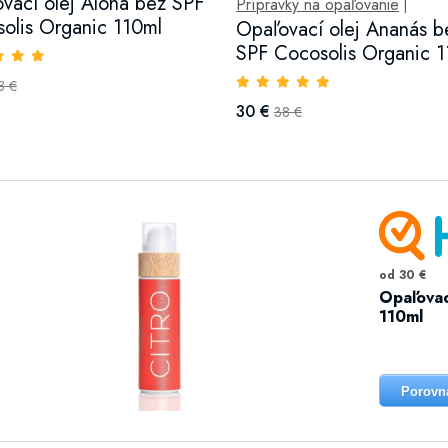
vací olej Aloha bez SPF
Prípravky na opaľovanie
|
olis Organic 110ml
Opaľovací olej Ananás b
SPF Cocosolis Organic 
8 €
30 €
38 €
od 30 €
Opaľovac
110ml
Porovn