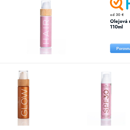
od 30 €
Olejová 
110ml
Porovn