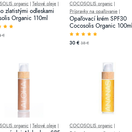
OLIS organic
Telové oleje
COCOSOLIS organic
|
|
|
so zlatistými odleskami
Prípravky na opaľovanie
|
olis Organic 110ml
Opaľovací krém SPF30
Cocosolis Organic 100m
4 €
30 €
38 €
OLIS organic
Telové oleje
COCOSOLIS organic
|
|
|