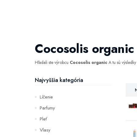
Cocosolis organic
Hľadali ste výrobcu
Cocosolis organic
A tu sú výsledk
Najvyššia kategória
N
Líčenie
Parfumy
Pleť
Vlasy