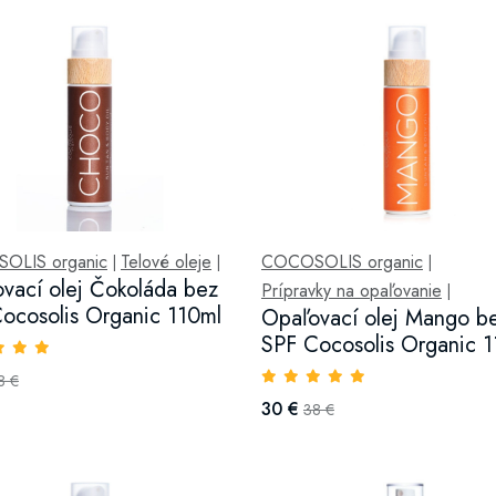
OLIS organic
Telové oleje
COCOSOLIS organic
|
|
|
vací olej Čokoláda bez
Prípravky na opaľovanie
|
ocosolis Organic 110ml
Opaľovací olej Mango b
SPF Cocosolis Organic 
8 €
30 €
38 €