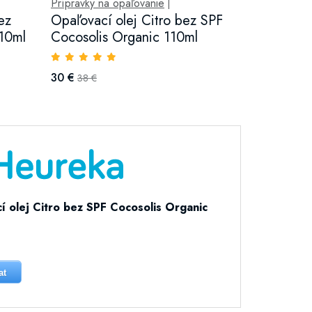
Prípravky na opaľovanie
|
ez
Opaľovací olej Citro bez SPF
110ml
Cocosolis Organic 110ml
30 €
38 €
í olej Citro bez SPF Cocosolis Organic
at