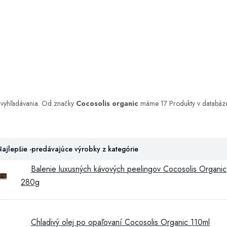
y vyhľadávania. Od značky
Cocosolis organic
máme 17 Produkty v databáze a
ajlepšie -predávajúce výrobky z kategórie
Balenie luxusných kávových peelingov Cocosolis Organic
280g
Chladivý olej po opaľovaní Cocosolis Organic 110ml