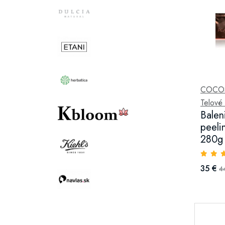
COCOS
Telové
Balen
peeli
280g
35 €
4