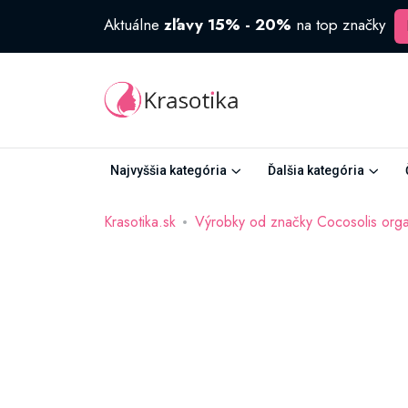
Aktuálne
zľavy 15% - 20%
na top značky
Najvyššia kategória
Ďalšia kategória
Krasotika.sk
Výrobky od značky Cocosolis orga