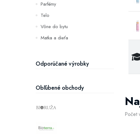
Parfémy
Telo
Vône do bytu
Matka a dieťa
Zuby
Hydratácia a výživa pleti
Odporúčané výrobky
Obľúbené obchody
Na
Počet 