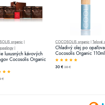
OLIS organic
COCOSOLIS organic
Telové 
|
|
Chladivý olej po opaľova
 peelingy
|
Cocosolis Organic 110ml
ie luxusných kávových
ngov Cocosolis Organic
30 €
38 €
4 €