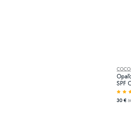
COCOS
Opaľo
SPF C
30 €
3