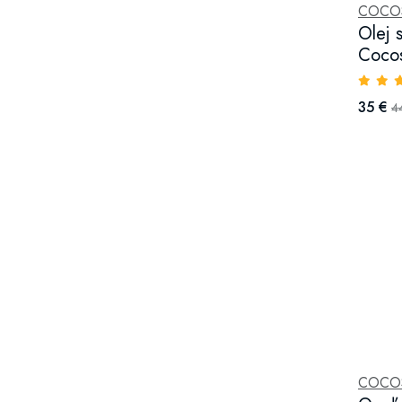
COCOS
Olej 
Cocos
35 €
4
COCOS