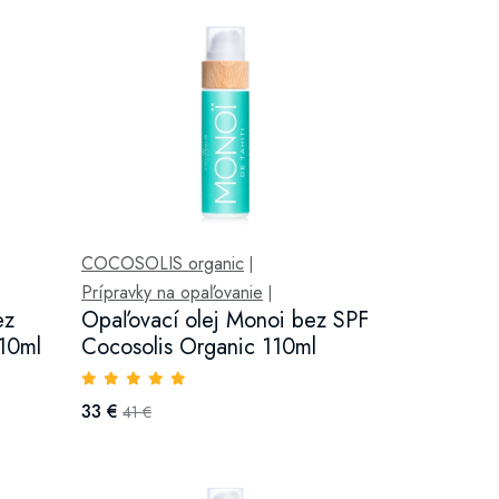
COCOSOLIS organic
|
Prípravky na opaľovanie
|
ez
Opaľovací olej Monoi bez SPF
110ml
Cocosolis Organic 110ml
33 €
41 €