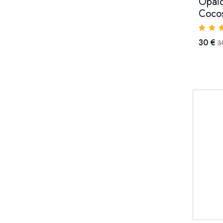
Opaľo
Cocos
30 €
3