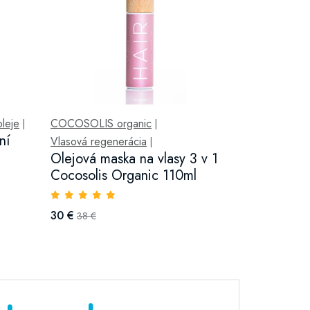
oleje
COCOSOLIS organic
|
|
ní
Vlasová regenerácia
|
Olejová maska na vlasy 3 v 1
Cocosolis Organic 110ml
30 €
38 €