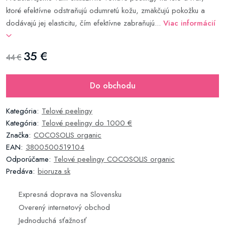
ktoré efektívne odstraňujú odumretú kožu, zmäkčujú pokožku a
dodávajú jej elasticitu, čím efektívne zabraňujú...
Viac informácií
35 €
44 €
Do obchodu
Kategória:
Telové peelingy
Kategória:
Telové peelingy do 1000 €
Značka:
COCOSOLIS organic
EAN:
3800500519104
Odporúčame:
Telové peelingy COCOSOLIS organic
Predáva:
bioruza.sk
Expresná doprava na Slovensku
Overený internetový obchod
Jednoduchá sťažnosť