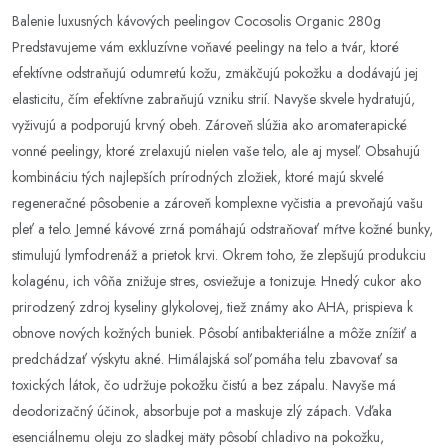
Balenie luxusných kávových peelingov Cocosolis Organic 280g
Predstavujeme vám exkluzívne voňavé peelingy na telo a tvár, ktoré
efektívne odstraňujú odumretú kožu, zmäkčujú pokožku a dodávajú jej
elasticitu, čím efektívne zabraňujú vzniku strií. Navyše skvele hydratujú,
vyživujú a podporujú krvný obeh. Zároveň slúžia ako aromaterapické
vonné peelingy, ktoré zrelaxujú nielen vaše telo, ale aj myseľ. Obsahujú
kombináciu tých najlepších prírodných zložiek, ktoré majú skvelé
regeneračné pôsobenie a zároveň komplexne vyčistia a prevoňajú vašu
pleť a telo. Jemné kávové zrná pomáhajú odstraňovať mŕtve kožné bunky,
stimulujú lymfodrenáž a prietok krvi. Okrem toho, že zlepšujú produkciu
kolagénu, ich vôňa znižuje stres, osviežuje a tonizuje. Hnedý cukor ako
prirodzený zdroj kyseliny glykolovej, tiež známy ako AHA, prispieva k
obnove nových kožných buniek. Pôsobí antibakteriálne a môže znížiť a
predchádzať výskytu akné. Himálajská soľ pomáha telu zbavovať sa
toxických látok, čo udržuje pokožku čistú a bez zápalu. Navyše má
deodorizačný účinok, absorbuje pot a maskuje zlý zápach. Vďaka
esenciálnemu oleju zo sladkej mäty pôsobí chladivo na pokožku,