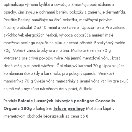
optimalizuje výmenu kyslíka a osviežuje. Zmierňuje podráždenie a
opuchy, čím zvyšuje ochrannú bariéru pokožky a zmierňuje dermatitídu.
Použitie Peeling nanášajte na čistú pokožku, masážnymi pohybmi.
Nechajte pôsobiť 2 až 10 minút a opláchnite. Upozornenie: Pre zistenie
akýchkoľvek alergických reakcií, výrobca odporúča naniesť malé
množstvo peelingu najskôr na ruku a nechať pôsobiť. Broskyňový melón
70g Voňavá zmes broskyne a melónu. Mentolová vanilka 70 g
Vytvorená pre citlivú pokožku tváre. Má jemnú mentolovú vôňu, ktorá
dodá vašej pleti pocit sviežosti. Čokoládový karamel 70 g Upokokujúca
kombinácia čokolády a karamelu, pre pokojný spánok. Vanilková
mandarínka 70 g Svieža vôňa mandarínky a jemná vôňa vanilky zrelaxujú
najmä vašu myseľ po náročnom dni v práci, či škole.
Produkt
Balenie luxusných kávových peelingov Cocosolis
Organic 280g
z kategórie
telové peelingy
Môžete si kúpiť v
internetovom obchode
bioruza.sk
za cenu 35 €.