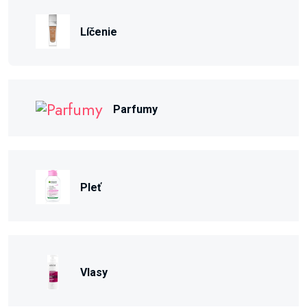
Líčenie
Parfumy
Pleť
Vlasy