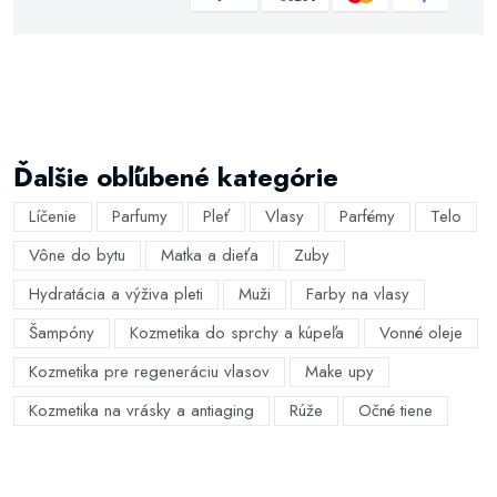
Ďalšie obľúbené kategórie
Líčenie
Parfumy
Pleť
Vlasy
Parfémy
Telo
Vône do bytu
Matka a dieťa
Zuby
Hydratácia a výživa pleti
Muži
Farby na vlasy
Šampóny
Kozmetika do sprchy a kúpeľa
Vonné oleje
Kozmetika pre regeneráciu vlasov
Make upy
Kozmetika na vrásky a antiaging
Rúže
Očné tiene