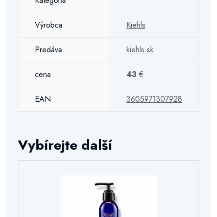
Kategória
Výrobca
Kiehls
Predáva
kiehls.sk
cena
43
€
EAN
3605971307928
Vybírejte další