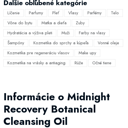
Ďalšie obľúbené kategórie
Líčenie
Parfumy
Pleť
Vlasy
Parfémy
Telo
Vône do bytu
Matka a dieťa
Zuby
Hydratácia a výživa pleti
Muži
Farby na vlasy
Šampóny
Kozmetika do sprchy a kúpeľa
Vonné oleje
Kozmetika pre regeneráciu vlasov
Make upy
Kozmetika na vrásky a antiaging
Rúže
Očné tiene
Informácie o Midnight
Recovery Botanical
Cleansing Oil