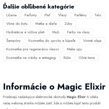
Ďalšie obľúbené kategórie
Líčenie
Parfumy
Pleť
Vlasy
Parfémy
Telo
Vône do bytu
Matka a dieťa
Zuby
Hydratácia a výživa pleti
Muži
Farby na vlasy
Šampóny
Kozmetika do sprchy a kúpeľa
Vonné oleje
Kozmetika pre regeneráciu vlasov
Make upy
Kozmetika na vrásky a antiaging
Rúže
Očné tiene
Informácie o Magic Elixir
Predávajú nasledujúce elektronické obchody
Magic Elixir
A vďaka
našej webovej stránke môžete zistiť, kde si môžete kúpiť tento produkt