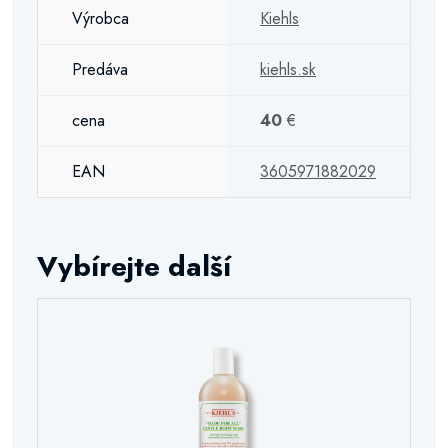
Výrobca
Kiehls
Predáva
kiehls.sk
cena
40
€
EAN
3605971882029
Vybírejte další