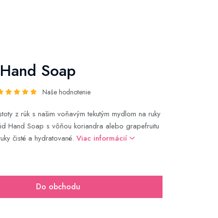
 Hand Soap
Naše hodnotenie
stoty z rúk s našim voňavým tekutým mydlom na ruky
quid Hand Soap s vôňou koriandra alebo grapefruitu
uky čisté a hydratované.
Viac informácií
Do obchodu