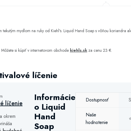
m tekutým mydlom na ruky od Kiehl's. Liquid Hand Soap s vôňou koriandra ale
e
Môžete si kúpiť v internetovom obchode
kiehls.sk
za cenu 23 €.
ivalové líčenie
Informácie
ám
Dostupnosť
S
vé líčenie
o Liquid
Hand
Naše
a okrem
hodnotenie
rináša
Soap
é hudobné