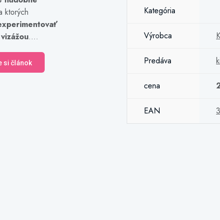
Kategória
a ktorých
experimentovať
Výrobca
K
 vizážou
....
Predáva
k
e si článok
cena
EAN