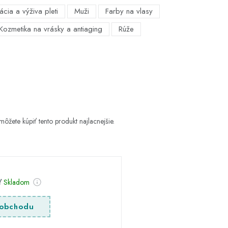
ácia a výživa pleti
Muži
Farby na vlasy
Kozmetika na vrásky a antiaging
Rúže
môžete kúpiť tento produkt najlacnejšie.
sť
Skladom
obchodu