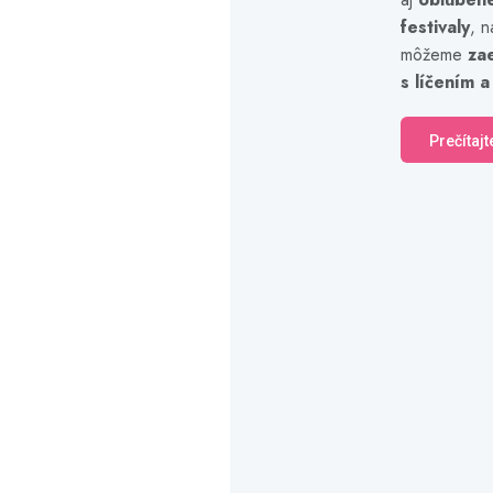
festivaly
, n
môžeme
za
s líčením a
Prečítajt