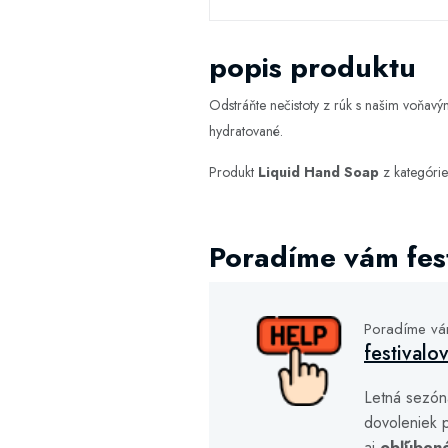
popis produktu
Odstráňte nečistoty z rúk s našim voňavý
hydratované.
Produkt
Liquid Hand Soap
z kategóri
Poradíme vám fest
Poradíme v
festivalo
Letná sezón
dovoleniek p
aj
obľúben