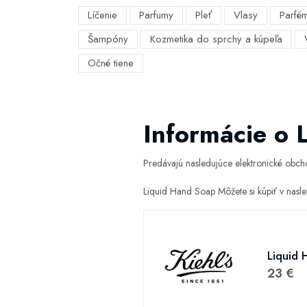
Líčenie
Parfumy
Pleť
Vlasy
Parfé
Šampóny
Kozmetika do sprchy a kúpeľa
Očné tiene
Informácie o 
Predávajú nasledujúce elektronické obc
Liquid Hand Soap Môžete si kúpiť v nas
Liquid 
23 €