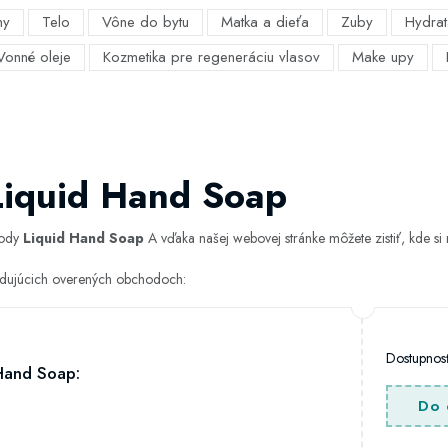
my
Telo
Vône do bytu
Matka a dieťa
Zuby
Hydrat
Vonné oleje
Kozmetika pre regeneráciu vlasov
Make upy
Liquid Hand Soap
hody
Liquid Hand Soap
A vďaka našej webovej stránke môžete zistiť, kde si 
ledujúcich overených obchodoch:
Dostupno
Hand Soap:
Do 