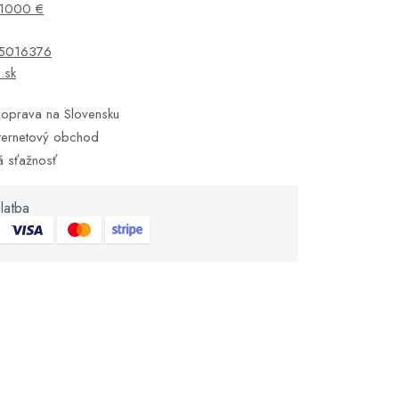
1000 €
5016376
s.sk
oprava na Slovensku
ternetový obchod
á sťažnosť
latba