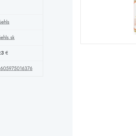
iehls
iehls.sk
23
€
3605975016376