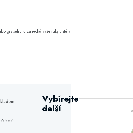
bo grapefruitu zanechá vaše ruky čisté a
Vybírejte
kladom
další
⭐⭐⭐⭐⭐