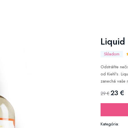
Liquid
Skladom
Odstráňte neči
od Kiehl's. Li
zanechá vaše r
23 €
29 €
Kategória: