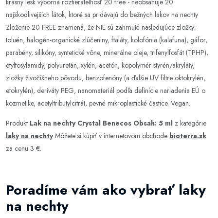
krásny lesk výborná roztierateľnosť 20 free - neobsahuje 20
najškodlivejších látok, ktoré sa pridávajú do bežných lakov na nechty
Zloženie 20 FREE znamená, že NIE sú zahrnuté nasledujúce zložky:
toluén, halogén-organické zlúčeniny, ftaláty, kolofónia (kalafuna), gáfor,
parabény, silikóny, syntetické vône, minerálne oleje, trifenylfosfát (TPHP),
etyltosylamidy, polyuretán, xylén, acetón, kopolymér styrén/akryláty,
zložky živočíšneho pôvodu, benzofenóny (a ďalšie UV filtre oktokrylén,
etokrylén), deriváty PEG, nanomateriál podľa definície nariadenia EÚ o
kozmetike, acetyltributylcitrát, pevné mikroplastické častice. Vegan.
Produkt
Lak na nechty Crystal Benecos Obsah: 5 ml
z kategórie
laky na nechty
Môžete si kúpiť v internetovom obchode
bioterra.sk
za cenu 3 €.
Poradíme vám ako vybrať laky
na nechty