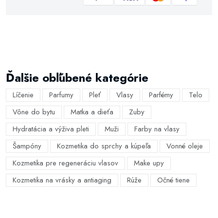
Ďalšie obľúbené kategórie
Líčenie
Parfumy
Pleť
Vlasy
Parfémy
Telo
Vône do bytu
Matka a dieťa
Zuby
Hydratácia a výživa pleti
Muži
Farby na vlasy
Šampóny
Kozmetika do sprchy a kúpeľa
Vonné oleje
Kozmetika pre regeneráciu vlasov
Make upy
Kozmetika na vrásky a antiaging
Rúže
Očné tiene