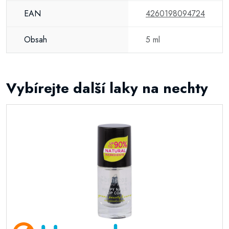
EAN
4260198094724
Obsah
5 ml
Vybírejte další laky na nechty