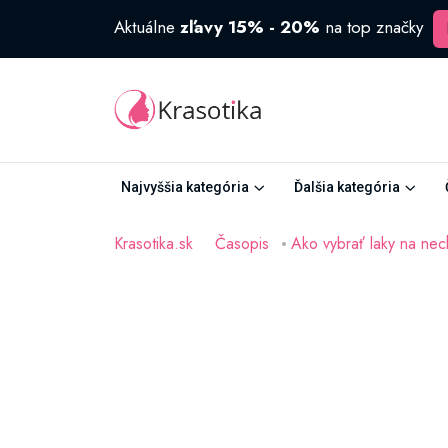
Aktuálne
zľavy 15% - 20%
na top značky
Najvyššia kategória
Ďalšia kategória
Krasotika.sk
Časopis
Ako vybrať laky na nec