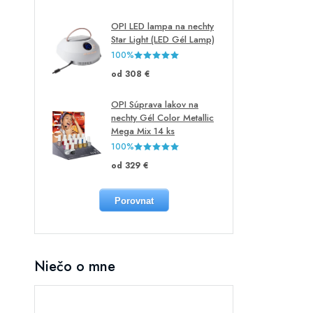
OPI LED lampa na nechty
Star Light (LED Gél Lamp)
100%
od 308 €
OPI Súprava lakov na
nechty Gél Color Metallic
Mega Mix 14 ks
100%
od 329 €
Porovnat
Niečo o mne