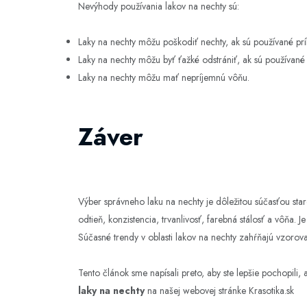
Nevýhody používania lakov na nechty sú:
Laky na nechty môžu poškodiť nechty, ak sú používané príl
Laky na nechty môžu byť ťažké odstrániť, ak sú používané p
Laky na nechty môžu mať nepríjemnú vôňu.
Záver
Výber správneho laku na nechty je dôležitou súčasťou staros
odtieň, konzistencia, trvanlivosť, farebná stálosť a vôňa. 
Súčasné trendy v oblasti lakov na nechty zahŕňajú vzorova
Tento článok sme napísali preto, aby ste lepšie pochopili, 
laky na nechty
na našej webovej stránke Krasotika.sk