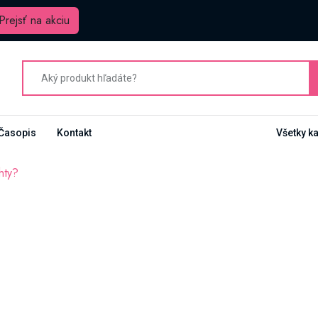
Prejsť na akciu
Časopis
Kontakt
Všetky k
hty?