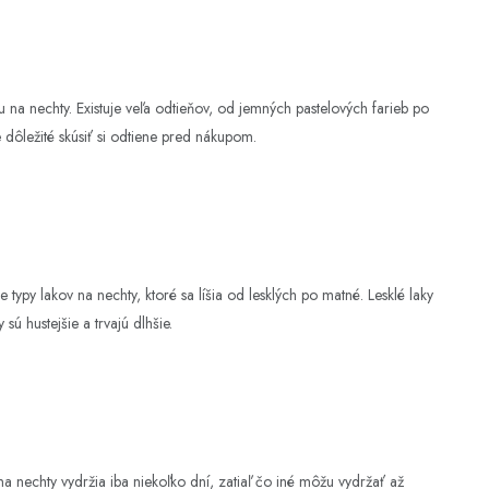
 na nechty. Existuje veľa odtieňov, od jemných pastelových farieb po
dôležité skúsiť si odtiene pred nákupom.
e typy lakov na nechty, ktoré sa líšia od lesklých po matné. Lesklé laky
sú hustejšie a trvajú dlhšie.
 na nechty vydržia iba niekoľko dní, zatiaľ čo iné môžu vydržať až