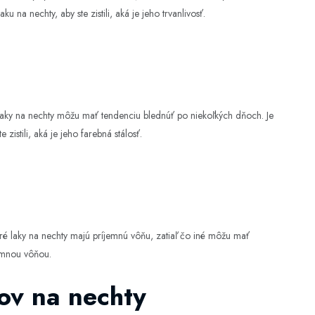
ku na nechty, aby ste zistili, aká je jeho trvanlivosť.
é laky na nechty môžu mať tendenciu blednúť po niekoľkých dňoch. Je
 zistili, aká je jeho farebná stálosť.
ré laky na nechty majú príjemnú vôňu, zatiaľ čo iné môžu mať
jemnou vôňou.
kov na nechty