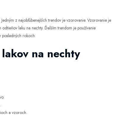
ty. Jedným z najobľúbenejších trendov je vzorovanie. Vzorovanie je
odtieňov laku na nechty. Ďalším trendom je používanie
 v posledných rokoch.
lakov na nechty
vo.
.
eňoch a vzoroch.