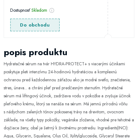
Dostupnosť
Skladom
Do obchodu
popis produktu
Hydratačné sérum na tvár HYDRA-PROTECT+ s viacerými účinkami
poskytuje pleti intenzívnu 24-hodinovú hydratáciou a komplexnú
ochranou pred každodennou záťažou ako je modré svetlo, znečistenie,
stres, únava... a chráni pleť pred predčasným starnutím. Hydratačné
sérum má liftingový účinok, zadržiava vodu v pokožke a zvyšuje účinok
pleťového krému, ktorý sa nanáša na sérum. Má jemnú prírodnú vôňu
s nádychom zelených tónov pokosenej trávy na drevitom, ovocnom
základe, na všetky typy pokožky, vegánske zloženie, vhodné pre tehotné a
dojčiace ženy, obal je šetrný k životnému prostrediu. Ingredients(INCI):
Aqua, Glycerin, Squalane, Olus Oil, Xylitylglucoside, Glyceryl Stearate