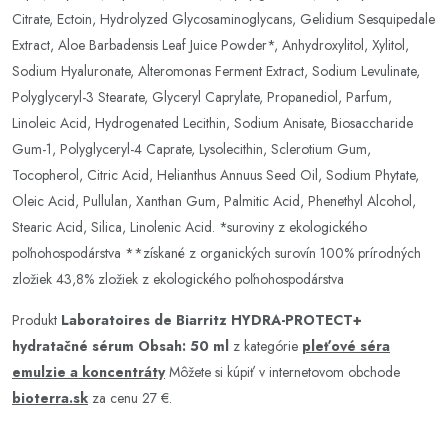
Citrate, Ectoin, Hydrolyzed Glycosaminoglycans, Gelidium Sesquipedale
Extract, Aloe Barbadensis Leaf Juice Powder*, Anhydroxylitol, Xylitol,
Sodium Hyaluronate, Alteromonas Ferment Extract, Sodium Levulinate,
Polyglyceryl-3 Stearate, Glyceryl Caprylate, Propanediol, Parfum,
Linoleic Acid, Hydrogenated Lecithin, Sodium Anisate, Biosaccharide
Gum-1, Polyglyceryl-4 Caprate, Lysolecithin, Sclerotium Gum,
Tocopherol, Citric Acid, Helianthus Annuus Seed Oil, Sodium Phytate,
Oleic Acid, Pullulan, Xanthan Gum, Palmitic Acid, Phenethyl Alcohol,
Stearic Acid, Silica, Linolenic Acid. *suroviny z ekologického
poľnohospodárstva **získané z organických surovín 100% prírodných
zložiek 43,8% zložiek z ekologického poľnohospodárstva
Produkt
Laboratoires de Biarritz HYDRA-PROTECT+
hydratačné sérum Obsah: 50 ml
z kategórie
pleťové séra
emulzie a koncentráty
Môžete si kúpiť v internetovom obchode
bioterra.sk
za cenu 27 €.