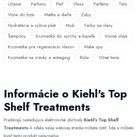
Líčenie
Parfumy
Pleť
Vlasy
Parfémy
Telo
Vône do bytu
Matka a dieťa
Zuby
Hydratácia a výživa pleti
Muži
Farby na vlasy
Šampóny
Kozmetika do sprchy a kúpeľa
Vonné oleje
Kozmetika pre regeneráciu vlasov
Make upy
Kozmetika na vrásky a antiaging
Rúže
Očné tiene
Informácie o Kiehl's Top
Shelf Treatments
Predávajú nasledujúce elektronické obchody
Kiehl's Top Shelf
Treatments
A vďaka našej webovej stránke môžete zistiť, kde si môžete
kúpiť tento produkt najlacnejšie.