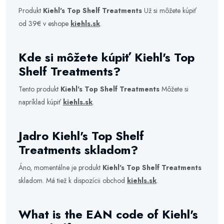
Produkt
Kiehl's Top Shelf Treatments
Už si môžete kúpiť
od 39€ v eshope
kiehls.sk
.
Kde si môžete kúpiť Kiehl's Top
Shelf Treatments?
Tento produkt
Kiehl's Top Shelf Treatments
Môžete si
napríklad kúpiť
kiehls.sk
.
Jadro Kiehl's Top Shelf
Treatments skladom?
Áno, momentálne je produkt
Kiehl's Top Shelf Treatments
skladom. Má tiež k dispozícii obchod
kiehls.sk
.
What is the EAN code of Kiehl's