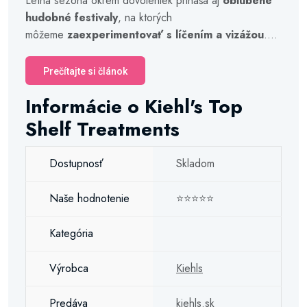
Letná sezóna okrem dovoleniek prináša aj
obľúbené
hudobné festivaly
, na ktorých
môžeme
zaexperimentovať s líčením a vizážou
....
Prečítajte si článok
Informácie o Kiehl's Top
Shelf Treatments
Dostupnosť
Skladom
Naše hodnotenie
⭐⭐⭐⭐⭐
Kategória
Výrobca
Kiehls
Predáva
kiehls.sk