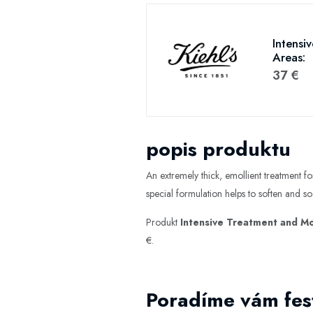
Intensi
Areas:
37 €
popis produktu
An extremely thick, emollient treatment fo
special formulation helps to soften and s
Produkt
Intensive Treatment and Moi
€.
Poradíme vám fest