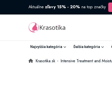
Aktuálne
zľavy 15% - 20%
na top značky
Najvyššia kategória
Ďalšia kategória
Krasotika.sk
Intensive Treatment and Moist