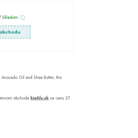
sť
Skladom
obchodu
th Avocado Oil and Shea Butter, this
ernetovom obchode
kiehls.sk
za cenu 37