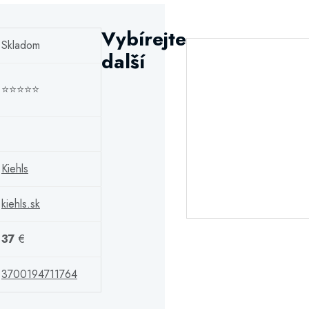
Vybírejte
Skladom
další
⭐⭐⭐⭐⭐
Kiehls
kiehls.sk
37
€
3700194711764