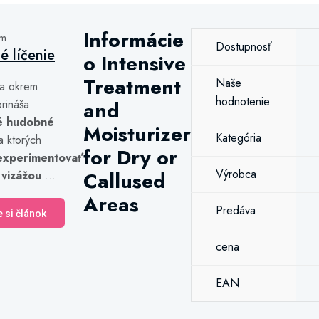
Informácie
ám
Dostupnosť
vé líčenie
o Intensive
Treatment
Naše
a okrem
hodnotenie
rináša
and
é hudobné
Moisturizer
Kategória
a ktorých
for Dry or
experimentovať
Výrobca
Callused
 vizážou
....
Areas
Predáva
e si článok
cena
EAN