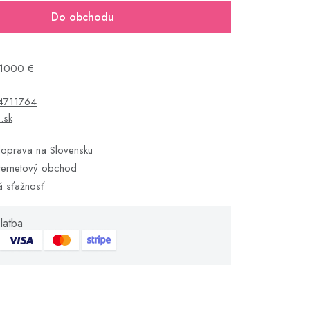
Do obchodu
1000 €
4711764
s.sk
oprava na Slovensku
ternetový obchod
á sťažnosť
latba