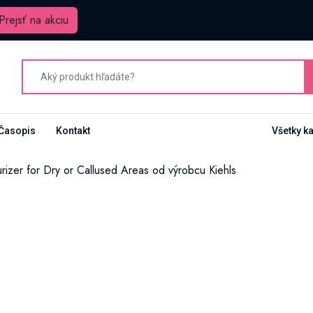
Prejsť na akciu
Časopis
Kontakt
Všetky k
urizer for Dry or Callused Areas od výrobcu Kiehls