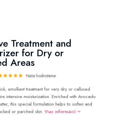
ive Treatment and
rizer for Dry or
ed Areas
Naše hodnotenie
ick, emollient treatment for very dry or callused
ire intensive moisturization. Enriched with Avocado
tter, this special formulation helps to soften and
acked or parched skin.
Viac informácií