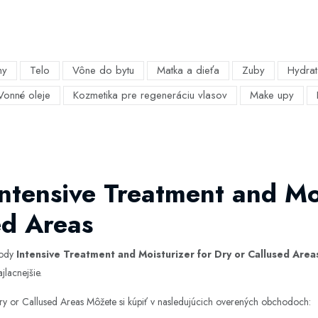
my
Telo
Vône do bytu
Matka a dieťa
Zuby
Hydrat
Vonné oleje
Kozmetika pre regeneráciu vlasov
Make upy
Intensive Treatment and Moi
ed Areas
hody
Intensive Treatment and Moisturizer for Dry or Callused Area
jlacnejšie.
Dry or Callused Areas Môžete si kúpiť v nasledujúcich overených obchodoch: