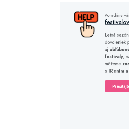
Poradíme v
festivalo
Letná sezón
dovoleniek p
aj
obľúben
festivaly
, n
môžeme
za
s líčením a
Prečítajt