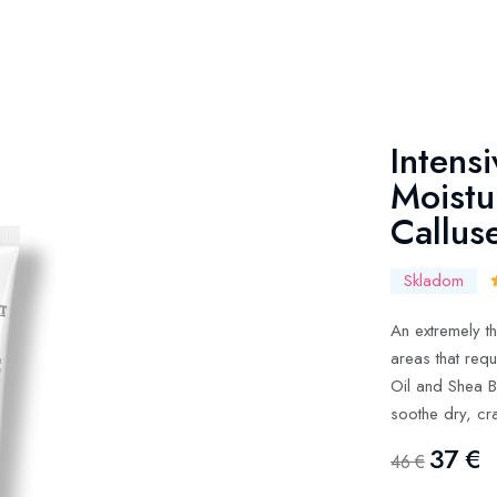
Intens
Moistu
Callus
Skladom
An extremely th
areas that requ
Oil and Shea Bu
soothe dry, cr
37 €
46 €