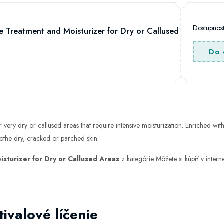
Dostupno
ve Treatment and Moisturizer for Dry or Callused
Do 
r very dry or callused areas that require intensive moisturization. Enriched wi
oothe dry, cracked or parched skin.
sturizer for Dry or Callused Areas
z kategórie
Môžete si kúpiť v int
ivalové líčenie