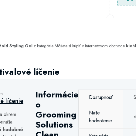
old Styling Gel
z kategórie
Môžete si kúpiť v internetovom obchode
kiehl
ivalové líčenie
Informácie
ám
Dostupnosť
S
vé líčenie
o
Grooming
Naše
a okrem
hodnotenie
rináša
Solutions
é hudobné
Clean