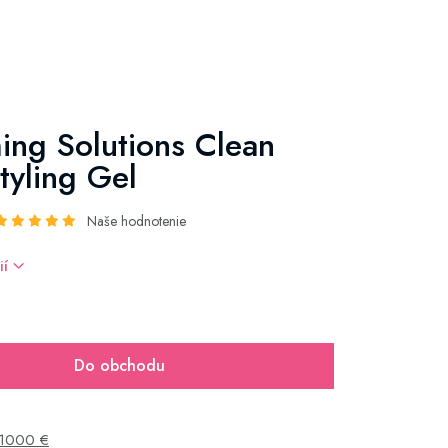
ng Solutions Clean
tyling Gel
Naše hodnotenie
ií
Do obchodu
1000 €