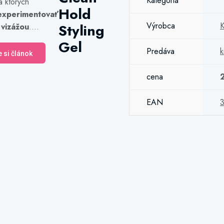
Kategória
a ktorých
Hold
experimentovať
Výrobca
K
Styling
 vizážou
....
Gel
Predáva
k
e si článok
cena
EAN