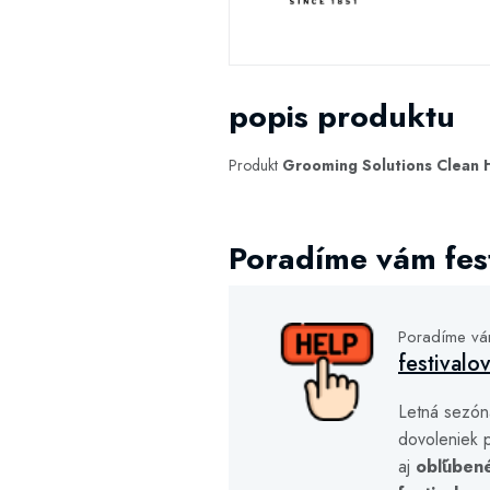
popis produktu
Produkt
Grooming Solutions Clean H
Poradíme vám fest
Poradíme v
festivalo
Letná sezón
dovoleniek p
aj
obľúben