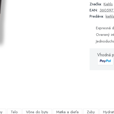
Značka:
Kiehls
EAN:
360597
Predáva:
kiehl
Expresná d
Overený in
Jednoduch
Vhodná p
my
Telo
Vône do bytu
Matka a dieťa
Zuby
Hydrat