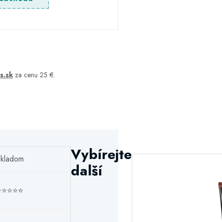
s.sk
za cenu 25 €.
Vybírejte
kladom
další
⭐⭐⭐⭐⭐