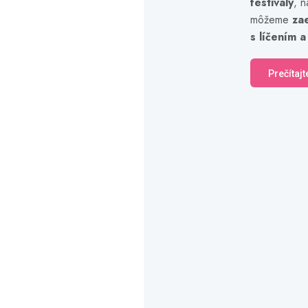
festivaly
, n
môžeme
za
s líčením a
Prečítajt