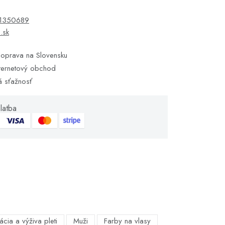
1350689
s.sk
oprava na Slovensku
ternetový obchod
á sťažnosť
latba
ácia a výživa pleti
Muži
Farby na vlasy