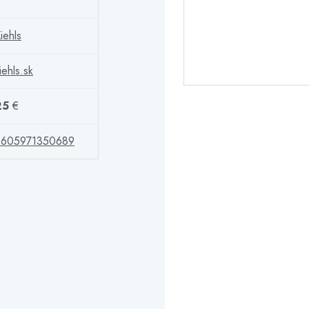
iehls
iehls.sk
25
€
3605971350689