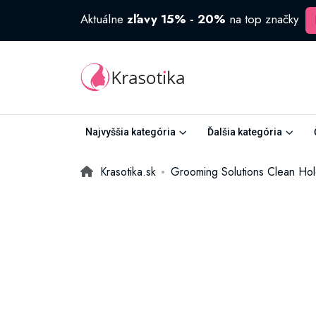
Aktuálne
zľavy 15% - 20%
na top značky
Najvyššia kategória
Ďalšia kategória
Krasotika.sk
Grooming Solutions Clean Hold