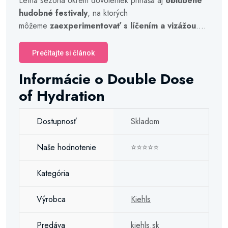
Letná sezóna okrem dovoleniek prináša aj
obľúbené
hudobné festivaly
, na ktorých
môžeme
zaexperimentovať s líčením a vizážou
....
Prečítajte si článok
Informácie o Double Dose
of Hydration
Dostupnosť
Skladom
Naše hodnotenie
⭐⭐⭐⭐⭐
Kategória
Výrobca
Kiehls
Predáva
kiehls.sk