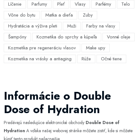
Líčenie
Parfumy
Pleť
Vlasy
Parfémy
Telo
Vône do bytu
Matka a dieťa
Zuby
Hydratácia a výživa pleti
Muži
Farby na vlasy
Šampóny
Kozmetika do sprchy a kúpeľa
Vonné oleje
Kozmetika pre regeneráciu vlasov
Make upy
Kozmetika na vrásky a antiaging
Rúže
Očné tiene
Informácie o Double
Dose of Hydration
Predávajú nasledujúce elektronické obchody
Double Dose of
Hydration
A vďaka našej webovej stránke môžete zistiť, kde si môžete
kúpiť tento produkt najlacnejšie.