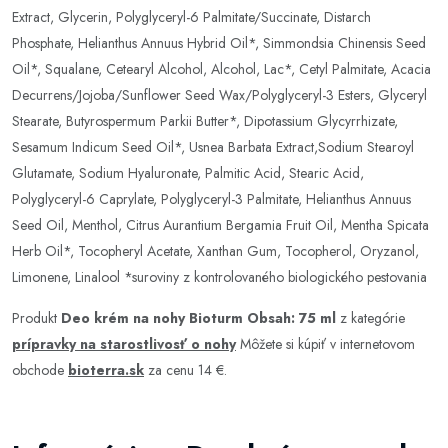
Extract, Glycerin, Polyglyceryl-6 Palmitate/Succinate, Distarch
Phosphate, Helianthus Annuus Hybrid Oil*, Simmondsia Chinensis Seed
Oil*, Squalane, Cetearyl Alcohol, Alcohol, Lac*, Cetyl Palmitate, Acacia
Decurrens/Jojoba/Sunflower Seed Wax/Polyglyceryl-3 Esters, Glyceryl
Stearate, Butyrospermum Parkii Butter*, Dipotassium Glycyrrhizate,
Sesamum Indicum Seed Oil*, Usnea Barbata Extract,Sodium Stearoyl
Glutamate, Sodium Hyaluronate, Palmitic Acid, Stearic Acid,
Polyglyceryl-6 Caprylate, Polyglyceryl-3 Palmitate, Helianthus Annuus
Seed Oil, Menthol, Citrus Aurantium Bergamia Fruit Oil, Mentha Spicata
Herb Oil*, Tocopheryl Acetate, Xanthan Gum, Tocopherol, Oryzanol,
Limonene, Linalool *suroviny z kontrolovaného biologického pestovania
Produkt
Deo krém na nohy Bioturm Obsah: 75 ml
z kategórie
prípravky na starostlivosť o nohy
Môžete si kúpiť v internetovom
obchode
bioterra.sk
za cenu 14 €.