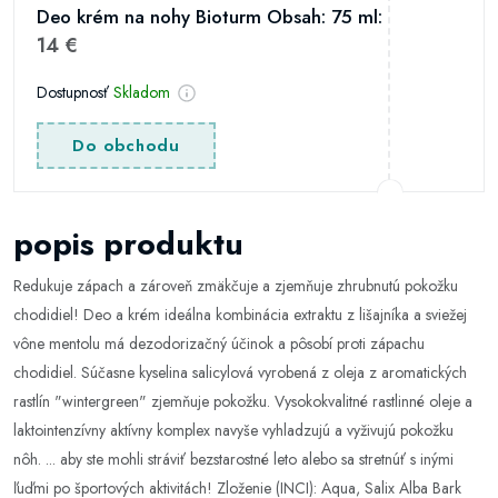
Deo krém na nohy Bioturm Obsah: 75 ml:
14 €
Dostupnosť
Skladom
Do obchodu
popis produktu
Redukuje zápach a zároveň zmäkčuje a zjemňuje zhrubnutú pokožku
chodidiel! Deo a krém ideálna kombinácia extraktu z lišajníka a sviežej
vône mentolu má dezodorizačný účinok a pôsobí proti zápachu
chodidiel. Súčasne kyselina salicylová vyrobená z oleja z aromatických
rastlín "wintergreen" zjemňuje pokožku. Vysokokvalitné rastlinné oleje a
laktointenzívny aktívny komplex navyše vyhladzujú a vyživujú pokožku
nôh. ... aby ste mohli stráviť bezstarostné leto alebo sa stretnúť s inými
ľuďmi po športových aktivitách! Zloženie (INCI): Aqua, Salix Alba Bark