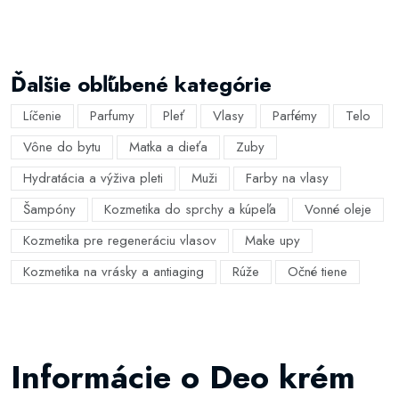
Ďalšie obľúbené kategórie
Líčenie
Parfumy
Pleť
Vlasy
Parfémy
Telo
Vône do bytu
Matka a dieťa
Zuby
Hydratácia a výživa pleti
Muži
Farby na vlasy
Šampóny
Kozmetika do sprchy a kúpeľa
Vonné oleje
Kozmetika pre regeneráciu vlasov
Make upy
Kozmetika na vrásky a antiaging
Rúže
Očné tiene
Informácie o Deo krém