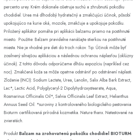
percento urey. Krém dokonale ošetruje suchú a zhrubnutú pokožku
chodidiel. Urea má dlhodobý hydratačný a zmäkčujúci účinok, pôsobí
upokojujúco na kurie oká, mozole, zmäkčuje a upokojuje pokožku.
Priložený aplikátor pomáha pri aplikácii balzamu priamo na postihnuté
miesto. Použitie: Balzam pravidelne nanášajte stierkou na postihnuté
miesta. Nie je vhodné pre deti do troch rokov. Tip: Účinok môže byť
zosilnený silnejšou aplikáciou a následnou ochranou náplasťou (oklúzny
účinok). Z tohto dôvodu odporúčame dlhšiu expozíciu (napríklad cez
noc). Zmäkčená koža sa môže opatrne odstrániť po odstránení náplasti.
Zloženie (INCI): Sodium Lactate, Urea, Lanolin, Salix Alba Bark Extract,
Lac*, Lactic Acid, Polyglyceryl-2 Dipolyhydroxystearate, Aqua,
Rosmarinus Officinalis Oil*, Salvia Officinalis Leaf Extract, Helianthus
Annuus Seed Oil. *suroviny z kontrolovaného biologického pestovania
Bioturm certifikovaná prírodná kozmetika. Nature thanx. Netestované na
zvieratách.
Produkt
Balzam na zrohovatenú pokožku chodidiel BIOTURM