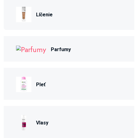
Líčenie
Parfumy
Pleť
Vlasy