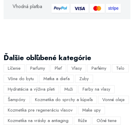
Vhodná platba
Ďalšie obľúbené kategórie
Líčenie
Parfumy
Pleť
Vlasy
Parfémy
Telo
Vône do bytu
Matka a dieťa
Zuby
Hydratácia a výživa pleti
Muži
Farby na vlasy
Šampóny
Kozmetika do sprchy a kúpeľa
Vonné oleje
Kozmetika pre regeneráciu vlasov
Make upy
Kozmetika na vrásky a antiaging
Rúže
Očné tiene