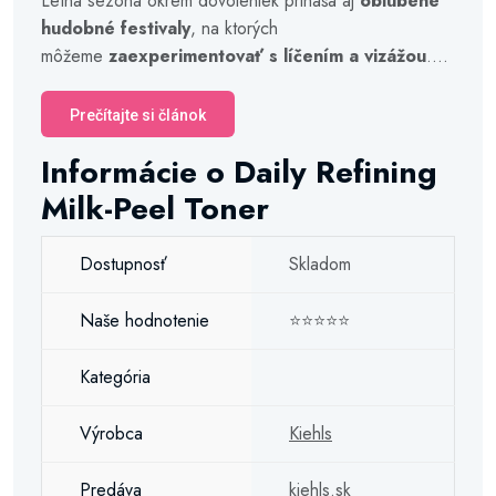
Letná sezóna okrem dovoleniek prináša aj
obľúbené
hudobné festivaly
, na ktorých
môžeme
zaexperimentovať s líčením a vizážou
....
Prečítajte si článok
Informácie o Daily Refining
Milk-Peel Toner
Dostupnosť
Skladom
Naše hodnotenie
⭐⭐⭐⭐⭐
Kategória
Výrobca
Kiehls
Predáva
kiehls.sk