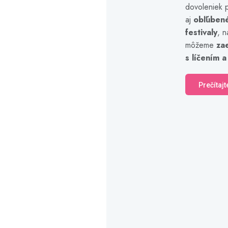
dovoleniek p
aj
obľúben
festivaly
, n
môžeme
za
s líčením a
Prečítajt