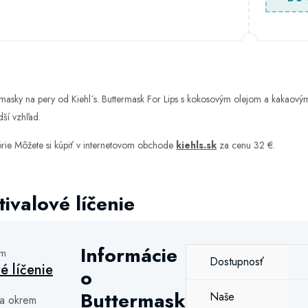
 masky na pery od Kiehl´s. Buttermask For Lips s kokosovým olejom a kakao
ší vzhľad.
órie
Môžete si kúpiť v internetovom obchode
kiehls.sk
za cenu 32 €.
ivalové líčenie
Informácie
ám
Dostupnosť
vé líčenie
o
Buttermask
Naše
a okrem