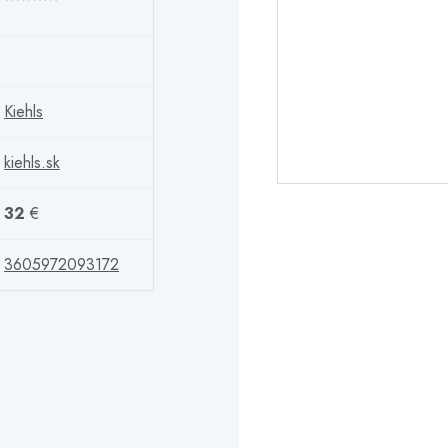
Kiehls
kiehls.sk
32
€
3605972093172