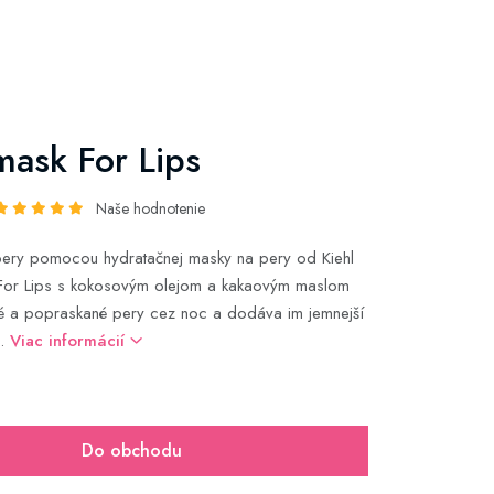
mask For Lips
Naše hodnotenie
pery pomocou hydratačnej masky na pery od Kiehl
k For Lips s kokosovým olejom a kakaovým maslom
é a popraskané pery cez noc a dodáva im jemnejší
d.
Viac informácií
Do obchodu