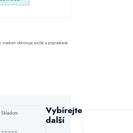
vým maslom obnovuje suché a popraskané
Vybírejte
Skladom
další
⭐⭐⭐⭐⭐