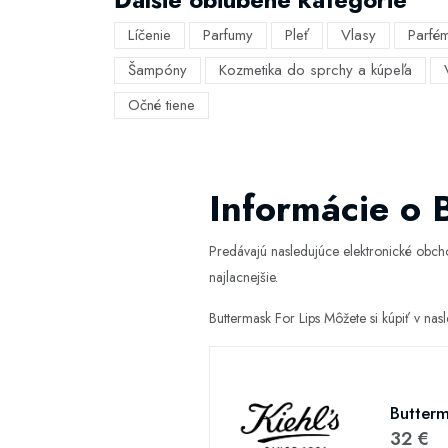
Líčenie
Parfumy
Pleť
Vlasy
Parfé
Šampóny
Kozmetika do sprchy a kúpeľa
Očné tiene
Informácie o 
Predávajú nasledujúce elektronické obc
najlacnejšie.
Buttermask For Lips Môžete si kúpiť v n
Butterm
32 €