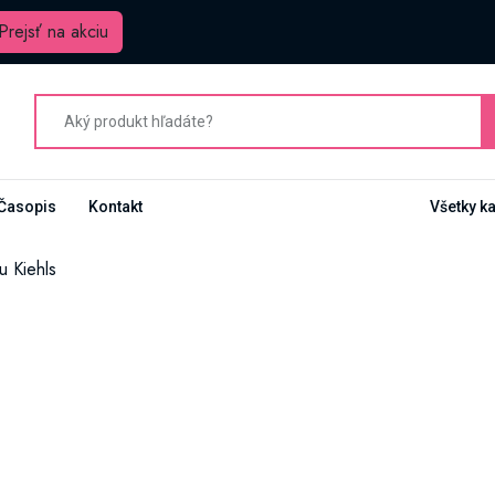
Prejsť na akciu
Časopis
Kontakt
Všetky k
u Kiehls