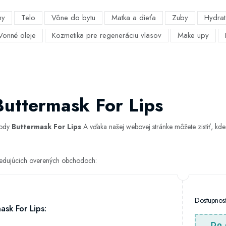
my
Telo
Vône do bytu
Matka a dieťa
Zuby
Hydrat
Vonné oleje
Kozmetika pre regeneráciu vlasov
Make upy
Buttermask For Lips
hody
Buttermask For Lips
A vďaka našej webovej stránke môžete zistiť, kde 
asledujúcich overených obchodoch:
Dostupno
ask For Lips:
Do 