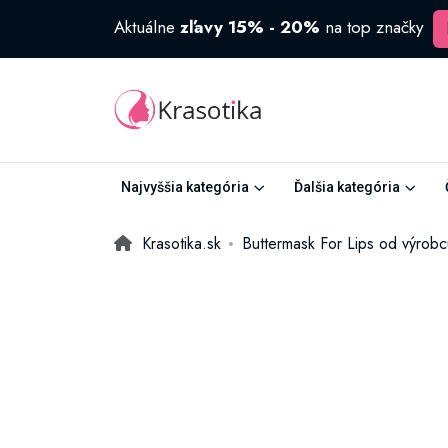
Aktuálne
zľavy 15% - 20%
na top značky
Najvyššia kategória
Ďalšia kategória
Krasotika.sk
Buttermask For Lips od výrobc