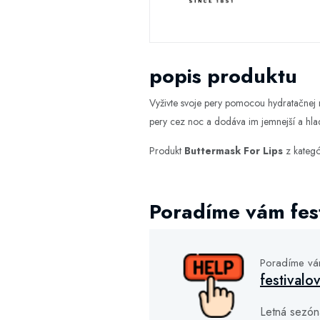
popis produktu
Vyživte svoje pery pomocou hydratačnej
pery cez noc a dodáva im jemnejší a hlad
Produkt
Buttermask For Lips
z kateg
Poradíme vám fest
Poradíme v
festivalo
Letná sezón