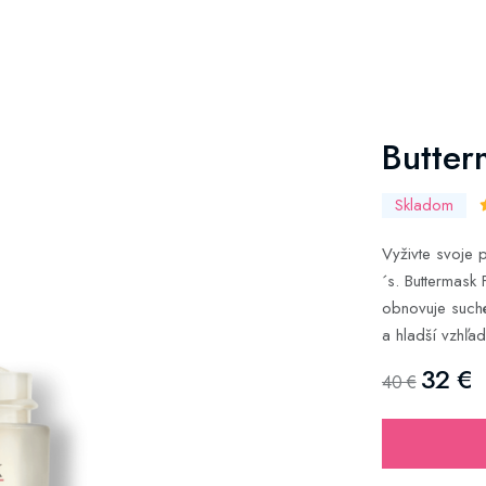
Butter
Skladom
Vyživte svoje 
´s. Buttermas
obnovuje such
a hladší vzhľa
32 €
40 €