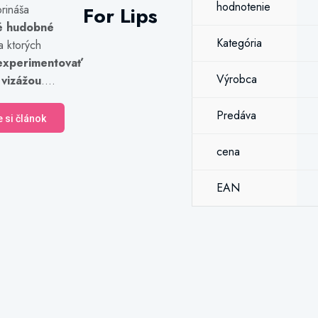
hodnotenie
rináša
For Lips
é hudobné
Kategória
a ktorých
experimentovať
Výrobca
 vizážou
....
Predáva
e si článok
cena
EAN