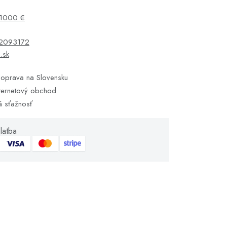
1000 €
2093172
s.sk
oprava na Slovensku
ternetový obchod
á sťažnosť
latba