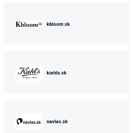
kbloom.sk
kiehls.sk
navlas.sk