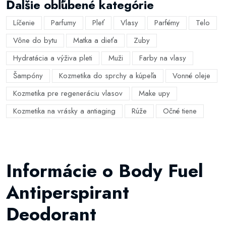
Ďalšie obľúbené kategórie
Líčenie
Parfumy
Pleť
Vlasy
Parfémy
Telo
Vône do bytu
Matka a dieťa
Zuby
Hydratácia a výživa pleti
Muži
Farby na vlasy
Šampóny
Kozmetika do sprchy a kúpeľa
Vonné oleje
Kozmetika pre regeneráciu vlasov
Make upy
Kozmetika na vrásky a antiaging
Rúže
Očné tiene
Informácie o Body Fuel
Antiperspirant
Deodorant