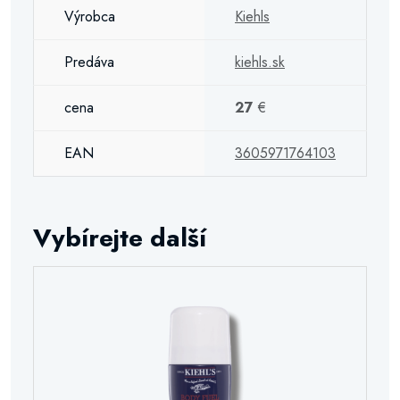
Výrobca
Kiehls
Predáva
kiehls.sk
cena
27
€
EAN
3605971764103
Vybírejte další