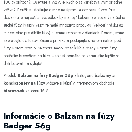
100 % prírodný. Ošetruje a vyživuje. Rýchlo sa vstrebáva. Mimoriadne
výživný. Použitie: Aplikujte denne na úpravu a ochranu fúzov. Pre
dosiahnutie najlepších výsledkov by mal byť balzam aplikovaný na úplne
suché fúzy. Najprv vezmite malé množstvo produktu (veľkosť hrášku až
mince; viac pre dlhšie fúzy) a jemne rozotrite v dlaniach. Potom jemne
zapracujte do fúzov. Začnite pri krku a postupujte smerom nahor pod
fúzy. Potom postupujte zhora nadol pozdĺž líc a brady. Potom fúzy
prečešte hrebeňom na fúzy – to tiež pomáha balzamu ešte lepšie sa
distribuovať - a stylujte!
Produkt
Balzam na fúzy Badger 56g
z kategórie
balzamy a
kondicionéry na fúzy
Môžete si kúpiť v internetovom obchode
bioruza.sk
za cenu 15 €.
Informácie o Balzam na fúzy
Badger 56g