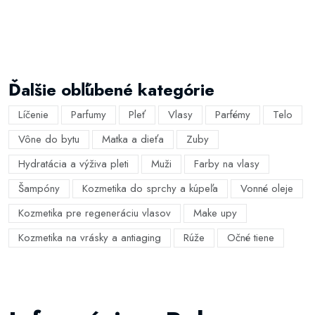
Ďalšie obľúbené kategórie
Líčenie
Parfumy
Pleť
Vlasy
Parfémy
Telo
Vône do bytu
Matka a dieťa
Zuby
Hydratácia a výživa pleti
Muži
Farby na vlasy
Šampóny
Kozmetika do sprchy a kúpeľa
Vonné oleje
Kozmetika pre regeneráciu vlasov
Make upy
Kozmetika na vrásky a antiaging
Rúže
Očné tiene