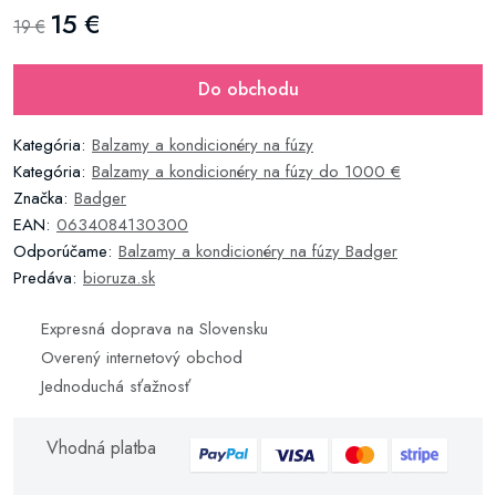
15 €
19 €
Do obchodu
Kategória:
Balzamy a kondicionéry na fúzy
Kategória:
Balzamy a kondicionéry na fúzy do 1000 €
Značka:
Badger
EAN:
0634084130300
Odporúčame:
Balzamy a kondicionéry na fúzy Badger
Predáva:
bioruza.sk
Expresná doprava na Slovensku
Overený internetový obchod
Jednoduchá sťažnosť
Vhodná platba