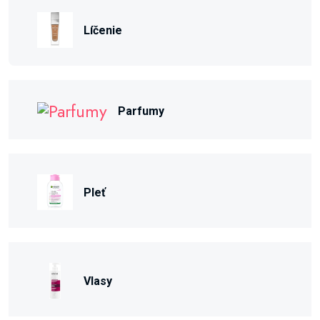
Líčenie
Parfumy
Pleť
Vlasy