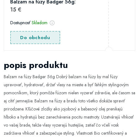
Balzam na fúzy Badger 56g:
15 €
Dostupnosť
Skladom
Do obchodu
popis produktu
Balzam na fúzy Badger 56g Dobrý balzam na fúzy by mal fúzy
upravovať, hydratovať, držať vlasy na mieste a byť ľahkým stylingovým
pomocníkom, ktorý pomôže fúzom nielen vyzerať zdravšie, ale časom sa
aj cítiť jemnejšie. Balzam na fúzy a bradu toto všetko dokáže spraviť
prirodzene. Kľúčové zložky ako jojobový a babasový olej prenikajú
hlboko a hydratujú bez zanechávania pocitu mastnoty. Uzatvárajú vlhkosť
vo vašej brade, takže vlasy vyzerajú hustejšie, zatiaľ čo včelí vosk
zadržiava vlhkosť a zabezpečuje styling. Vlastnosti Bio certifikovaný a