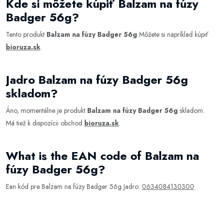
Kde si môžete kúpiť Balzam na fúzy
Badger 56g?
Tento produkt
Balzam na fúzy Badger 56g
Môžete si napríklad kúpiť
bioruza.sk
.
Jadro Balzam na fúzy Badger 56g
skladom?
Áno, momentálne je produkt
Balzam na fúzy Badger 56g
skladom.
Má tiež k dispozícii obchod
bioruza.sk
.
What is the EAN code of Balzam na
fúzy Badger 56g?
Ean kód pre Balzam na fúzy Badger 56g Jadro:
0634084130300