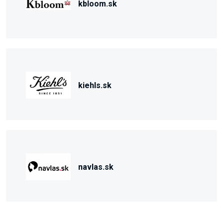
kbloom.sk
kiehls.sk
navlas.sk