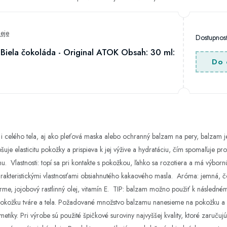
leje
Dostupno
Biela čokoláda - Original ATOK Obsah: 30 ml:
Do 
i celého tela, aj ako pleťová maska ​​alebo ochranný balzam na pery, balzam 
pšuje elasticitu pokožky a prispieva k jej výžive a hydratáciu, čím spomaľuje p
zmu. Vlastnosti: topí sa pri kontakte s pokožkou, ľahko sa rozotiera a má výbo
arakteristickými vlastnosťami obsiahnutého kakaového masla. Aróma: jemná,
e, jojobový rastlinný olej, vitamín E. TIP: balzam možno použiť k následném
 o pokožku tváre a tela. Požadované množstvo balzamu nanesieme na pokožku a
tiky. Pri výrobe sú použité špičkové suroviny najvyššej kvality, ktoré zaruču