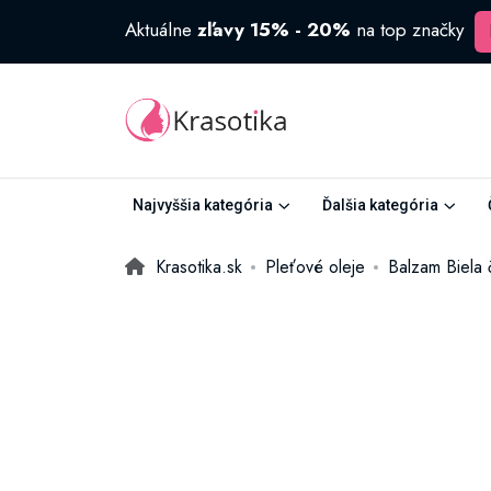
Aktuálne
zľavy 15% - 20%
na top značky
Najvyššia kategória
Ďalšia kategória
Krasotika.sk
Pleťové oleje
Balzam Biela