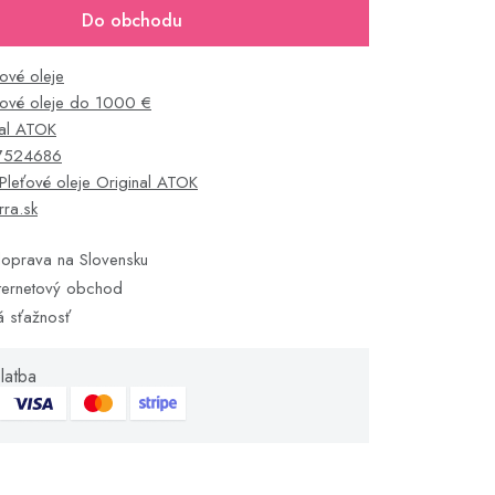
Do obchodu
ťové oleje
ťové oleje do 1000 €
nal ATOK
7524686
Pleťové oleje Original ATOK
rra.sk
oprava na Slovensku
ternetový obchod
á sťažnosť
latba