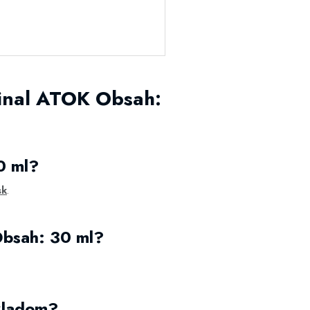
ginal ATOK Obsah:
0 ml?
sk
.
Obsah: 30 ml?
skladom?