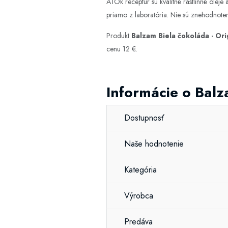
ATOk receptúr sú kvalitné rastlinné oleje
priamo z laboratória. Nie sú znehodnote
Produkt
Balzam Biela čokoláda - Or
cenu 12 €.
Informácie o Balz
Dostupnosť
Naše hodnotenie
Kategória
Výrobca
Predáva