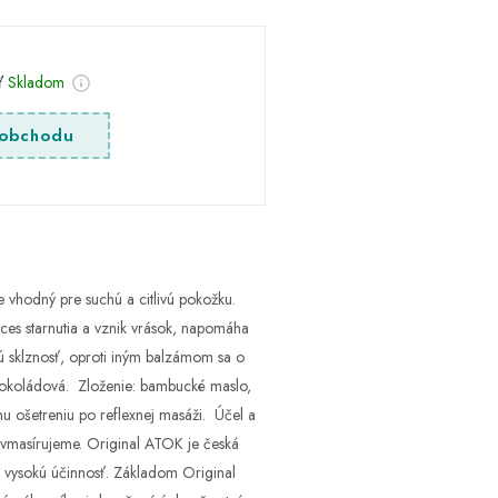
sť
Skladom
obchodu
je vhodný pre suchú a citlivú pokožku.
roces starnutia a vznik vrások, napomáha
rnú sklznosť, oproti iným balzámom sa o
 čokoládová. Zloženie: bambucké maslo,
u ošetreniu po reflexnej masáži. Účel a
 vmasírujeme. Original ATOK je česká
jú vysokú účinnosť. Základom Original