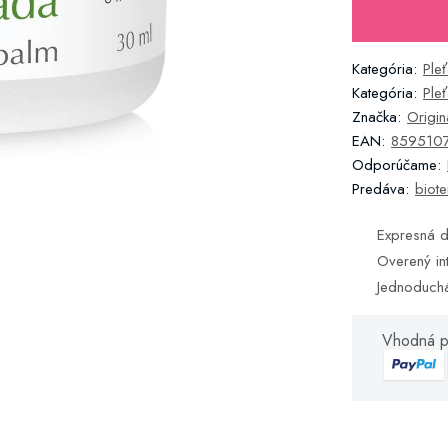
Kategória:
Ple
Kategória:
Ple
Značka:
Origi
EAN:
859510
Odporúčame:
Predáva:
biote
Expresná d
Overený in
Jednoduch
Vhodná p