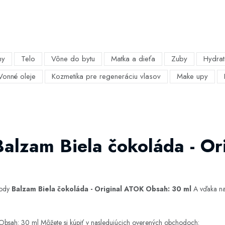
my
Telo
Vône do bytu
Matka a dieťa
Zuby
Hydrat
Vonné oleje
Kozmetika pre regeneráciu vlasov
Make upy
Balzam Biela čokoláda - O
hody
Balzam Biela čokoláda - Original ATOK Obsah: 30 ml
A vďaka naš
Obsah: 30 ml Môžete si kúpiť v nasledujúcich overených obchodoch: