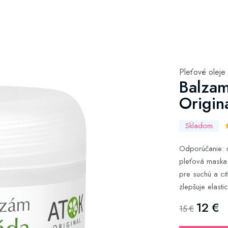
Pleťové oleje
Balzam
Origin
Skladom
Odporúčanie: na
pleťová maska 
pre suchú a cit
zlepšuje elasti
12 €
15 €