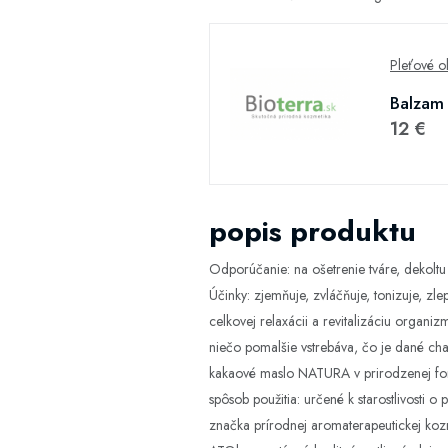
Pleťové o
Balzam 
12 €
popis produktu
Odporúčanie: na ošetrenie tváre, dekoltu 
Účinky: zjemňuje, zvláčňuje, tonizuje, zle
celkovej relaxácii a revitalizáciu organi
niečo pomalšie vstrebáva, čo je dané ch
kakaové maslo NATURA v prirodzenej form
spôsob použitia: určené k starostlivosti
značka prírodnej aromaterapeutickej kozme