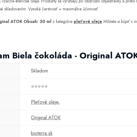
 a vzácne éterické oleje. Produkty sa vyrábajú po obdržaní objednávky a preto
né skladovaním. Vysoká čerstvosť = maximálna účinnosť.
iginal ATOK Obsah: 30 ml
z kategórie
pleťové oleje
Môžete si kúpiť v 
am Biela čokoláda - Original ATO
Skladom
⭐⭐⭐⭐⭐
Pleťové oleje
,
Original ATOK
bioterra.sk