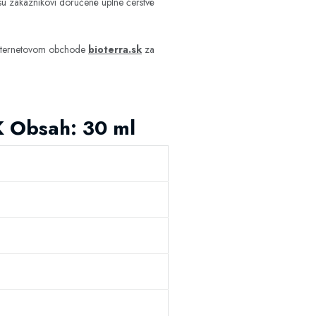
 sú zákazníkovi doručené úplne čerstvé
internetovom obchode
bioterra.sk
za
K Obsah: 30 ml