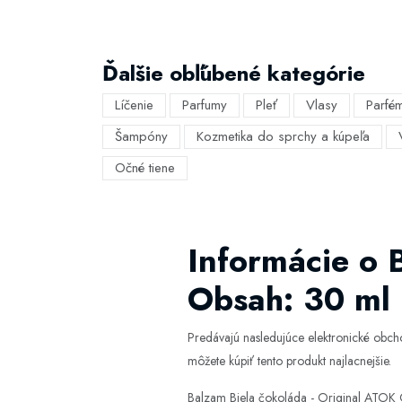
Ďalšie obľúbené kategórie
Líčenie
Parfumy
Pleť
Vlasy
Parfé
Šampóny
Kozmetika do sprchy a kúpeľa
Očné tiene
Informácie o 
Obsah: 30 ml
Predávajú nasledujúce elektronické obc
môžete kúpiť tento produkt najlacnejšie.
Balzam Biela čokoláda - Original ATOK 