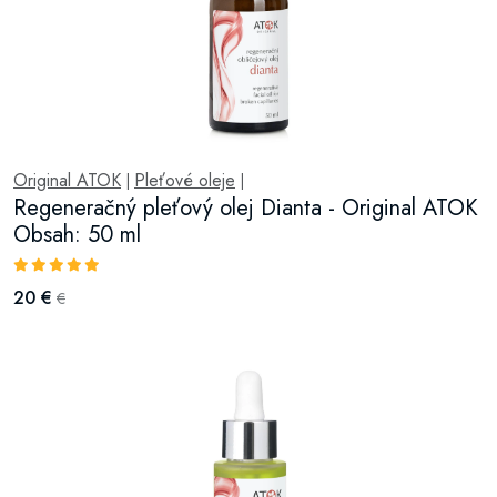
Original ATOK
Pleťové oleje
|
|
Regeneračný pleťový olej Dianta - Original ATOK
Obsah: 50 ml
20 €
€