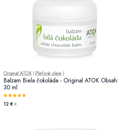
Original ATOK
Pleťové oleje
|
|
Balzam Biela čokoláda - Original ATOK Obsah:
30 ml
12 €
€