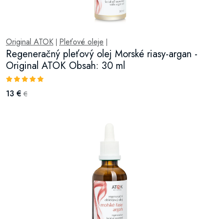
Original ATOK
Pleťové oleje
|
|
Regeneračný pleťový olej Morské riasy-argan -
Original ATOK Obsah: 30 ml
13 €
€