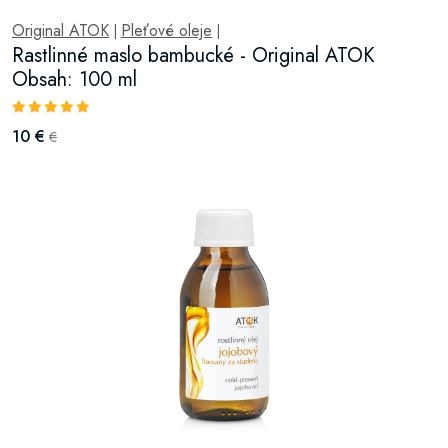
Original ATOK
Pleťové oleje
|
|
Rastlinné maslo bambucké - Original ATOK
Obsah: 100 ml
10 €
€