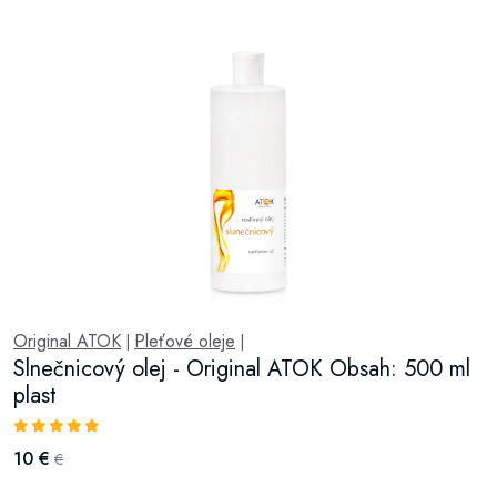
Original ATOK
Pleťové oleje
|
|
Slnečnicový olej - Original ATOK Obsah: 500 ml
plast
10 €
€