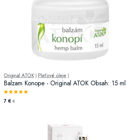
Original ATOK
Pleťové oleje
|
|
Balzam Konope - Original ATOK Obsah: 15 ml
7 €
€