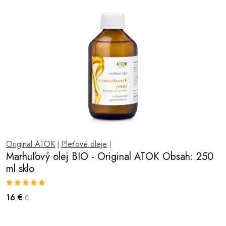
Original ATOK
Pleťové oleje
|
|
Marhuľový olej BIO - Original ATOK Obsah: 250
ml sklo
16 €
€