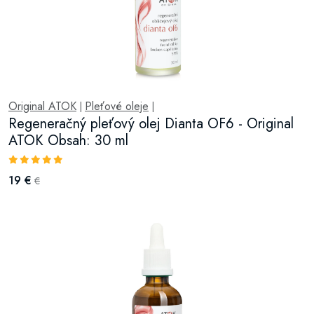
Original ATOK
Pleťové oleje
|
|
Regeneračný pleťový olej Dianta OF6 - Original
ATOK Obsah: 30 ml
19 €
€