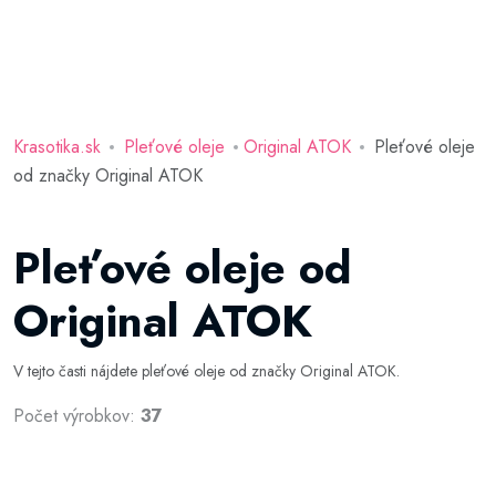
Krasotika.sk
Pleťové oleje
Original ATOK
Pleťové oleje
od značky Original ATOK
Pleťové oleje od
Original ATOK
V tejto časti nájdete pleťové oleje od značky Original ATOK.
Počet výrobkov:
37