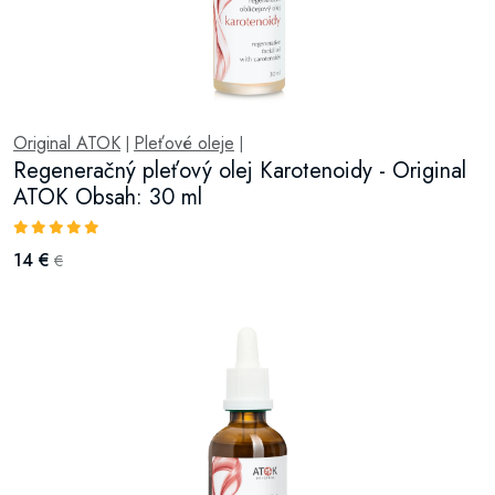
Original ATOK
Pleťové oleje
|
|
Regeneračný pleťový olej Karotenoidy - Original
ATOK Obsah: 30 ml
14 €
€