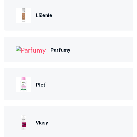
Líčenie
Parfumy
Pleť
Vlasy