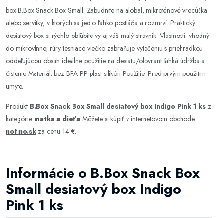
box B.Box Snack Box Small. Zabudnite na alobal, mikroténové vrecúška
alebo servítky, v ktorých sa jedlo ľahko postláča a rozmrví. Praktický
desiatový box si rýchlo obľúbite vy aj váš malý stravník. Vlastnosti: vhodný
do mikrovlnnej rúry tesniace viečko zabraňuje vytečeniu s priehradkou
oddeľujúcou obsah ideálne použitie na desiatu/olovrant ľahká údržba a
čistenie Materiál: bez BPA PP plast silikón Použitie: Pred prvým použitím
umyte.
Produkt
B.Box Snack Box Small desiatový box Indigo Pink 1 ks
z
kategórie
matka a dieťa
Môžete si kúpiť v internetovom obchode
notino.sk
za cenu 14 €.
Informácie o B.Box Snack Box
Small desiatový box Indigo
Pink 1 ks