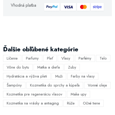
Vhodná platba
Ďalšie obľúbené kategórie
Líčenie
Parfumy
Pleť
Vlasy
Parfémy
Telo
Vône do bytu
Matka a dieťa
Zuby
Hydratácia a výživa pleti
Muži
Farby na vlasy
Šampóny
Kozmetika do sprchy a kúpeľa
Vonné oleje
Kozmetika pre regeneráciu vlasov
Make upy
Kozmetika na vrásky a antiaging
Rúže
Očné tiene