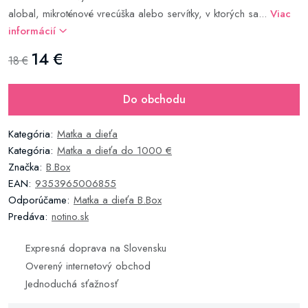
alobal, mikroténové vrecúška alebo servítky, v ktorých sa...
Viac
informácií
14 €
18 €
Do obchodu
Kategória:
Matka a dieťa
Kategória:
Matka a dieťa do 1000 €
Značka:
B.Box
EAN:
9353965006855
Odporúčame:
Matka a dieťa B.Box
Predáva:
notino.sk
Expresná doprava na Slovensku
Overený internetový obchod
Jednoduchá sťažnosť