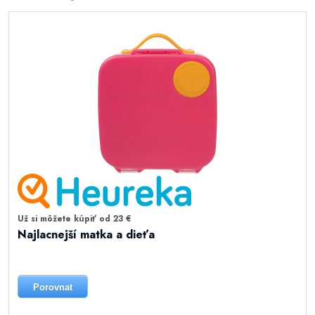
Už si môžete kúpiť od 23 €
Najlacnejší matka a dieťa
Porovnat