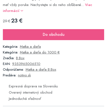
mať vždy poruke. Nachystajte si do neho obľúbené...
Viac
informácií
23 €
29 €
Do obchodu
Kategória:
Matka a dieťa
Kategória:
Matka a dieťa do 1000 €
Značka:
B.Box
EAN:
9353965006510
Odporúčame:
Matka a dieťa B.Box
Predáva:
notino.sk
Expresná doprava na Slovensku
Overený internetový obchod
Jednoduchá sťažnosť