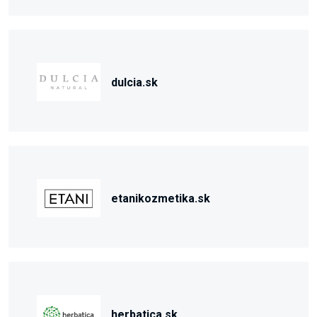
dulcia.sk
etanikozmetika.sk
herbatica.sk