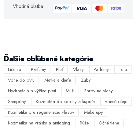
Vhodná platba
Ďalšie obľúbené kategórie
Líčenie
Parfumy
Pleť
Vlasy
Parfémy
Telo
Vône do bytu
Matka a dieťa
Zuby
Hydratácia a výživa pleti
Muži
Farby na vlasy
Šampóny
Kozmetika do sprchy a kúpeľa
Vonné oleje
Kozmetika pre regeneráciu vlasov
Make upy
Kozmetika na vrásky a antiaging
Rúže
Očné tiene