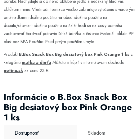
poruke. Nachystajte si do neho obľúbené jedlo a nečakaný hlad vás
oblúkom minie. Vlastnosti: tesniace viečko zabraňuje vytečeniu s viacerými
priehradkami ideálne použitie na obed ideálne použitie na
desiatu/olovrant ideálne použitie na šalát hodí sa na cesty pomáha
zachovávať čerstvosť potravín ľahká údržba a čistenie Materiál: silikón PP
plast bez BPA Použitie: Pred prvým použitím umyte.
Produkt
B.Box Snack Box Big desiatový box Pink Orange 1 ks
z
kategórie
matka a dieťa
Môžete si kúpiť v internetovom obchode
notino.sk
za cenu 23 €.
Informácie o B.Box Snack Box
Big desiatový box Pink Orange
1 ks
Dostupnosť
Skladom