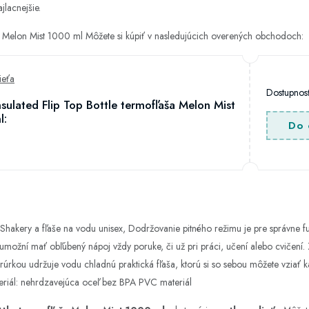
jlacnejšie.
ša Melon Mist 1000 ml Môžete si kúpiť v nasledujúcich overených obchodoch:
ieťa
Dostupno
nsulated Flip Top Bottle termofľaša Melon Mist
l:
Do 
, Shakery a fľaše na vodu unisex, Dodržovanie pitného režimu je pre správne 
umožní mať obľúbený nápoj vždy poruke, či už pri práci, učení alebo cvičení. 
 s rúrkou udržuje vodu chladnú praktická fľaša, ktorú si so sebou môžete vziať
teriál: nehrdzavejúca oceľ bez BPA PVC materiál