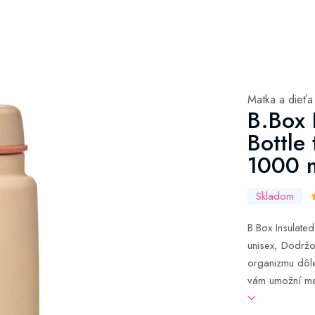
Matka a dieťa
B.Box 
Bottle
1000 
Skladom
B.Box Insulate
unisex, Dodržo
organizmu dôlež
vám umožní ma