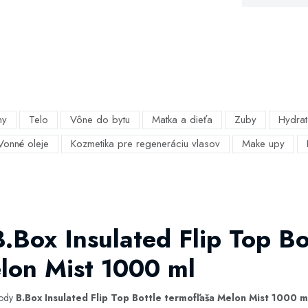
my
Telo
Vône do bytu
Matka a dieťa
Zuby
Hydrat
Vonné oleje
Kozmetika pre regeneráciu vlasov
Make upy
.Box Insulated Flip Top Bo
lon Mist 1000 ml
hody
B.Box Insulated Flip Top Bottle termofľaša Melon Mist 1000 m