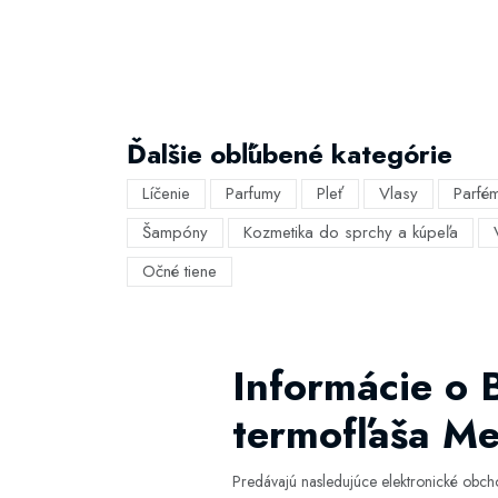
Ďalšie obľúbené kategórie
Líčenie
Parfumy
Pleť
Vlasy
Parfé
Šampóny
Kozmetika do sprchy a kúpeľa
Očné tiene
Informácie o B
termofľaša Me
Predávajú nasledujúce elektronické obc