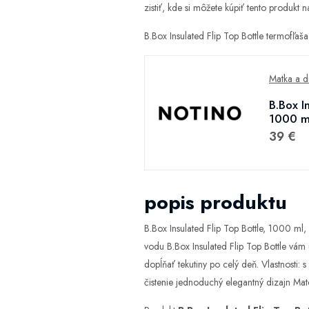
zistiť, kde si môžete kúpiť tento produkt na
B.Box Insulated Flip Top Bottle termofľa
Matka a d
B.Box I
1000 m
39 €
popis produktu
B.Box Insulated Flip Top Bottle, 1000 ml
vodu B.Box Insulated Flip Top Bottle vám 
dopĺňať tekutiny po celý deň. Vlastnosti:
čistenie jednoduchý elegantný dizajn Ma