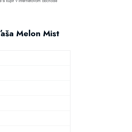
 si kúpiť v internetovom obchode
ľaša Melon Mist