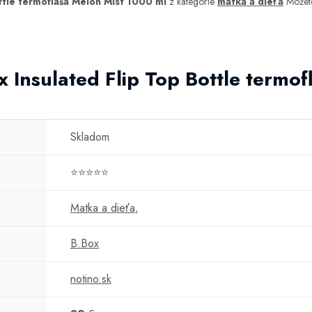
ttle termofľaša Melon Mist 1000 ml
z kategórie
matka a dieťa
Môžete
x Insulated Flip Top Bottle termof
Skladom
⭐⭐⭐⭐⭐
Matka a dieťa
,
B.Box
notino.sk