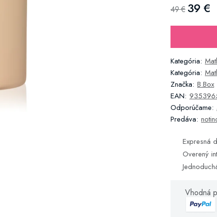
39 €
49 €
Kategória:
Mat
Kategória:
Mat
Značka:
B.Box
EAN:
935396
Odporúčame:
Predáva:
notin
Expresná d
Overený in
Jednoduch
Vhodná p