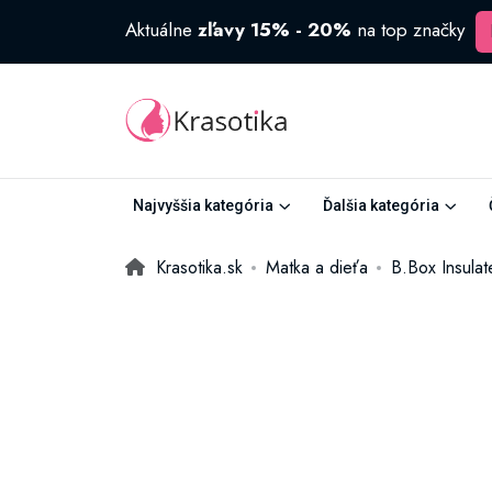
Aktuálne
zľavy 15% - 20%
na top značky
Najvyššia kategória
Ďalšia kategória
Krasotika.sk
Matka a dieťa
B.Box Insulat