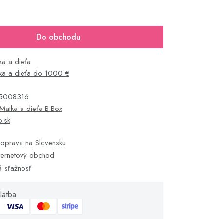
Do obchodu
ka a dieťa
ka a dieťa do 1000 €
5008316
Matka a dieťa B.Box
o.sk
oprava na Slovensku
ternetový obchod
á sťažnosť
latba