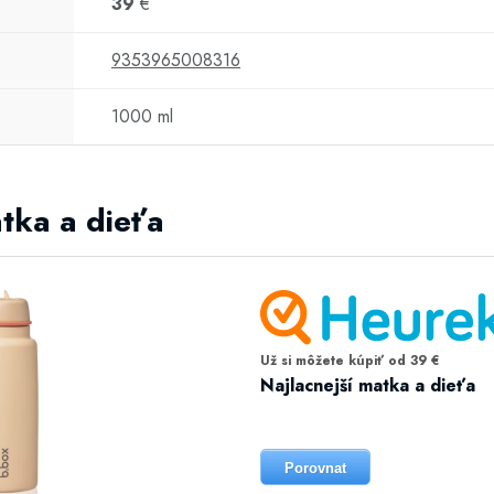
39
€
9353965008316
1000 ml
atka a dieťa
Už si môžete kúpiť od 39 €
Najlacnejší matka a dieťa
Porovnat