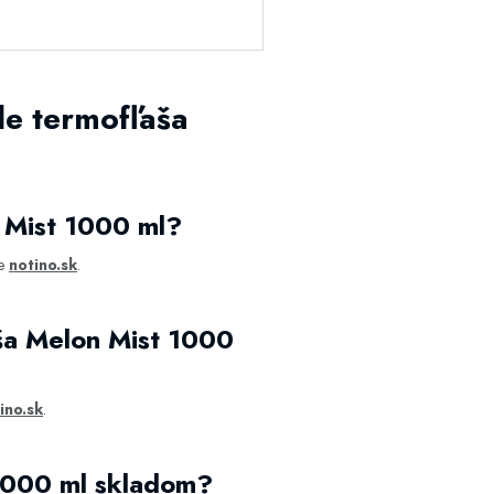
le termofľaša
n Mist 1000 ml?
pe
notino.sk
.
aša Melon Mist 1000
ino.sk
.
 1000 ml skladom?