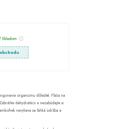
sť
Skladom
obchodu
fungovanie organizmu dôležité. Fľaša na
Zabráňte dehydratácii a nezabúdajte si
 kamkoľvek nevylieva sa ľahká údržba a