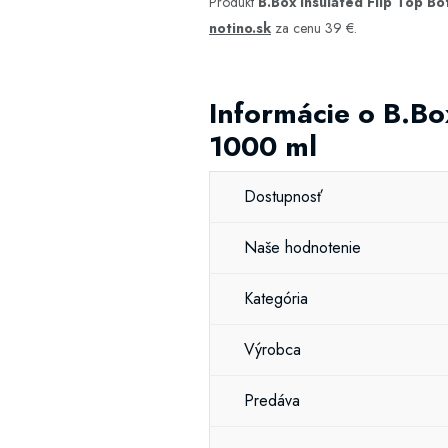
Produkt
B.Box Insulated Flip Top Bo
notino.sk
za cenu 39 €.
Informácie o B.Bo
1000 ml
Dostupnosť
Naše hodnotenie
Kategória
Výrobca
Predáva