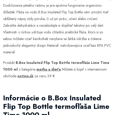
Dodržovanie pitného režimu je pre správne fungovanie organizmu
dôležité. Fľaša na vodu B.Box Insulated Flip Top Bottle vám umožní mať
obľúbený nápoj vždy poruke, či už pri práci, učení alebo cvičení.
Zabráňte dehydratácii a nezabúdajte si dopĺňať tekutiny po celý deň.
Vlastnosti: s rúrkou udržuje vodu chladnú praktická fľaša, ktorú si so
sebou môžete vziať kamkoľvek nevylieva sa ľahká údržba a čistenie
jednoduchý elegantný dizajn Materiál: nehrdzavejúca oceľ bez BPA PVC
materiál
Produkt
B.Box Insulated Flip Top Bottle termofľaša Lime Time
1000 ml
z kategórie
matka a dieťa
Môžete si kúpiť v internetovom
obchode
notino.sk
za cenu 39 €.
Informácie o B.Box Insulated
Flip Top Bottle termofľaša Lime
Time 1000 ml