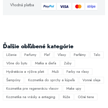
Vhodná platba
Ďalšie obľúbené kategórie
Líčenie
Parfumy
Pleť
Vlasy
Parfémy
Telo
Vône do bytu
Matka a dieťa
Zuby
Hydratácia a výživa pleti
Muži
Farby na vlasy
Šampóny
Kozmetika do sprchy a kúpeľa
Vonné oleje
Kozmetika pre regeneráciu vlasov
Make upy
Kozmetika na vrásky a antiaging
Rúže
Očné tiene