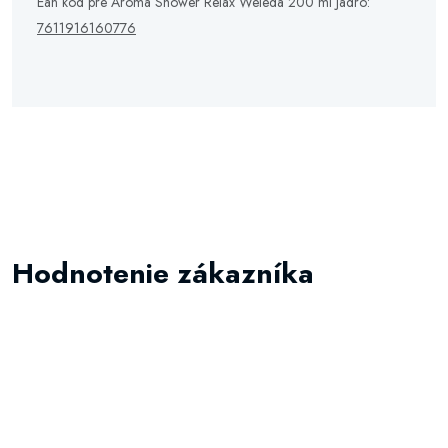
Ean kód pre Aroma Shower Relax Weleda 200 ml Jadro:
7611916160776
Hodnotenie zákazníka