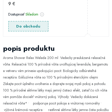
9 €
Dostupnosť
Skladom
Do obchodu
popis produktu
Aroma Shower Relax Weleda 200 ml Vedecky preukázaná relaxačná
vôňa. Relaxačná 100 % prírodná vôňa uvoľňujúcej levandule, bergamotu
a vetiveru vám prinesie upokojujúci pocit. Biologicky odbúrateľná
receptúra. Exkluzívna vôňa so 100 % prírodnými éterickými olejmi
Získajte pocit úplného uvoľnenia a doprajte svojej mysli pokoj a pohodu.
100 % prírodné aktívne látky majú jemný čistiaci efekt, zatiaľ čo ich vôňa
vám pomôže docieliť vnútorný pokoj. Výhody: Vedecky dokázaná
relaxačná vôňa* • podporuje pocit pokoja a vnútornej rovnováhy •
výživná krémová receptúra • rastlinné aktívne látky jemne čistia pokožku