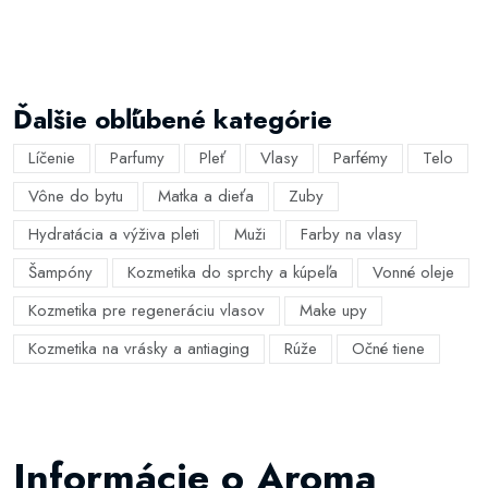
Ďalšie obľúbené kategórie
Líčenie
Parfumy
Pleť
Vlasy
Parfémy
Telo
Vône do bytu
Matka a dieťa
Zuby
Hydratácia a výživa pleti
Muži
Farby na vlasy
Šampóny
Kozmetika do sprchy a kúpeľa
Vonné oleje
Kozmetika pre regeneráciu vlasov
Make upy
Kozmetika na vrásky a antiaging
Rúže
Očné tiene
Informácie o Aroma