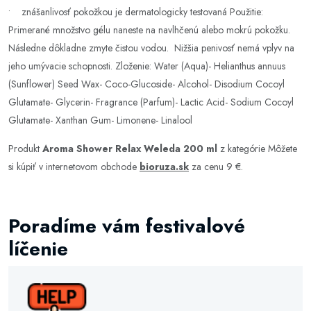
• znášanlivosť pokožkou je dermatologicky testovaná Použitie:
Primerané množstvo gélu naneste na navlhčenú alebo mokrú pokožku.
Následne dôkladne zmyte čistou vodou. Nižšia penivosť nemá vplyv na
jeho umývacie schopnosti. Zloženie: Water (Aqua)- Helianthus annuus
(Sunflower) Seed Wax- Coco-Glucoside- Alcohol- Disodium Cocoyl
Glutamate- Glycerin- Fragrance (Parfum)- Lactic Acid- Sodium Cocoyl
Glutamate- Xanthan Gum- Limonene- Linalool
Produkt
Aroma Shower Relax Weleda 200 ml
z kategórie
Môžete
si kúpiť v internetovom obchode
bioruza.sk
za cenu 9 €.
Poradíme vám festivalové
líčenie