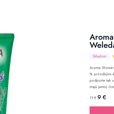
Aroma
Weled
Skladom
Aroma Shower
% prírodnými é
podporte tak s
majú jemný čisti
9 €
11 €