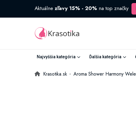
Aktuálne
zľavy 15% - 20%
na top značky
Najvyššia kategória
Ďalšia kategória
Krasotika.sk
Aroma Shower Harmony Wele