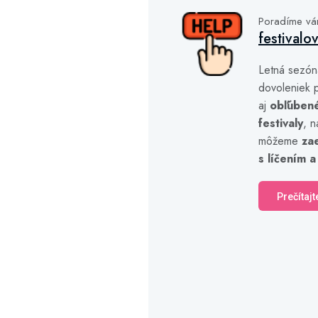
Poradíme v
festivalo
Letná sezón
dovoleniek p
aj
obľúben
festivaly
, n
môžeme
za
s líčením a
Prečítajt