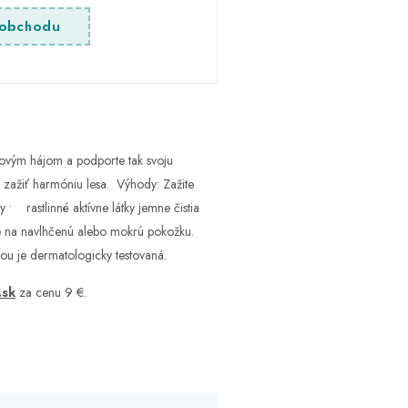
obchodu
ovým hájom a podporte tak svoju
i zažiť harmóniu lesa. Výhody: Zažite
 rastlinné aktívne látky jemne čistia
e na navlhčenú alebo mokrú pokožku.
ou je dermatologicky testovaná.
.sk
za cenu 9 €.