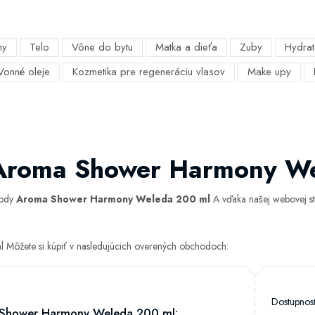
my
Telo
Vône do bytu
Matka a dieťa
Zuby
Hydrat
Vonné oleje
Kozmetika pre regeneráciu vlasov
Make upy
 Aroma Shower Harmony W
hody
Aroma Shower Harmony Weleda 200 ml
A vďaka našej webovej str
ôžete si kúpiť v nasledujúcich overených obchodoch:
Dostupno
Shower Harmony Weleda 200 ml: