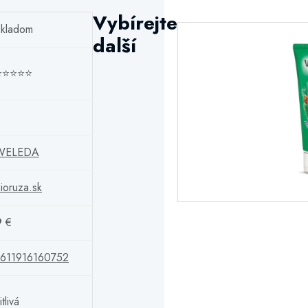
Vybírejte
kladom
další
⭐⭐⭐⭐⭐
WELEDA
ioruza.sk
9
€
7611916160752
itlivá