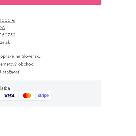
1000 €
DA
6160752
za.sk
oprava na Slovensku
ternetový obchod
á sťažnosť
latba