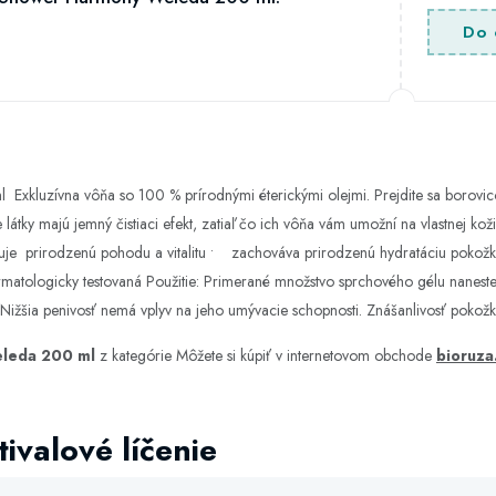
Do 
luzívna vôňa so 100 % prírodnými éterickými olejmi. Prejdite sa borovic
átky majú jemný čistiaci efekt, zatiaľ čo ich vôňa vám umožní na vlastnej kož
je prirodzenú pohodu a vitalitu • zachováva prirodzenú hydratáciu pokožky •
matologicky testovaná Použitie: Primerané množstvo sprchového gélu nanest
ižšia penivosť nemá vplyv na jeho umývacie schopnosti. Znášanlivosť pokožk
leda 200 ml
z kategórie
Môžete si kúpiť v internetovom obchode
bioruza
ivalové líčenie