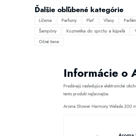
Ďalšie obľúbené kategórie
Líčenie
Parfumy
Pleť
Vlasy
Parfé
Šampóny
Kozmetika do sprchy a kúpeľa
Očné tiene
Informácie o
Predávajú nasledujúce elektronické obc
tento produkt najlacnejšie.
Aroma Shower Harmony Weleda 200 ml M
Aroma 