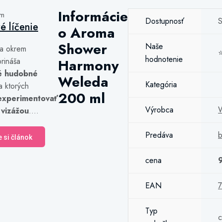
Informácie
ám
Dostupnosť
S
vé líčenie
o Aroma
Shower
Naše
a okrem
hodnotenie
rináša
Harmony
é hudobné
Weleda
Kategória
a ktorých
200 ml
experimentovať
Výrobca
 vizážou
....
Predáva
b
e si článok
cena
EAN
Typ
c