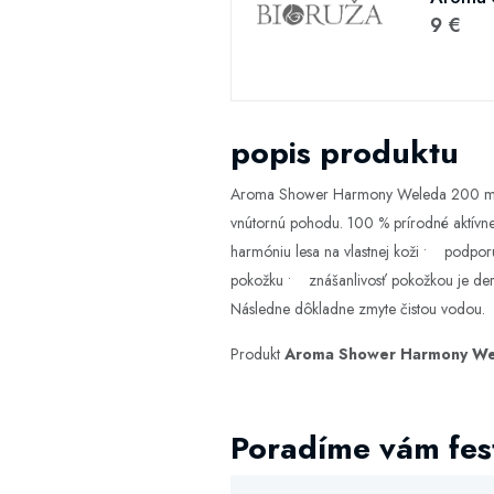
9 €
popis produktu
Aroma Shower Harmony Weleda 200 ml Exk
vnútornú pohodu. 100 % prírodné aktívne l
harmóniu lesa na vlastnej koži • podporu
pokožku • znášanlivosť pokožkou je der
Následne dôkladne zmyte čistou vodou. N
Produkt
Aroma Shower Harmony We
Poradíme vám fest