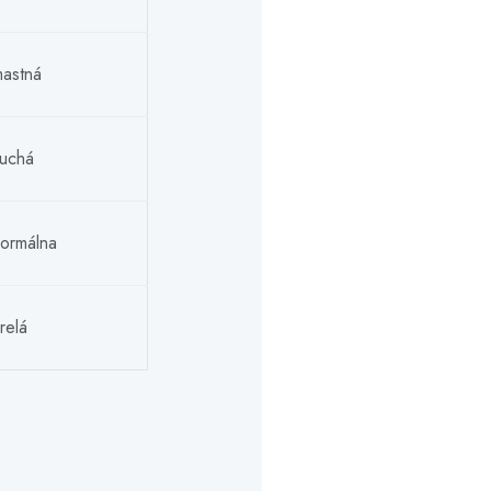
astná
uchá
ormálna
relá