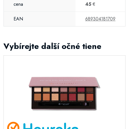
cena
45
€
EAN
689304181709
Vybírejte další očné tiene