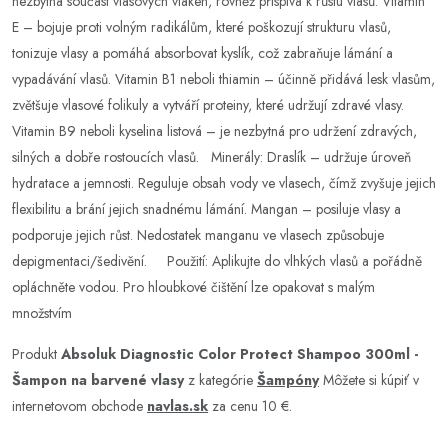
nezbytná součást vlasových vláken, rovněž přispívá k růstu vlasů. Vitamin
E – bojuje proti volným radikálům, které poškozují strukturu vlasů,
tonizuje vlasy a pomáhá absorbovat kyslík, což zabraňuje lámání a
vypadávání vlasů. Vitamin B1 neboli thiamin – účinně přidává lesk vlasům,
zvětšuje vlasové folikuly a vytváří proteiny, které udržují zdravé vlasy.
Vitamin B9 neboli kyselina listová – je nezbytná pro udržení zdravých,
silných a dobře rostoucích vlasů. Minerály: Draslík – udržuje úroveň
hydratace a jemnosti. Reguluje obsah vody ve vlasech, čímž zvyšuje jejich
flexibilitu a brání jejich snadnému lámání. Mangan – posiluje vlasy a
podporuje jejich růst. Nedostatek manganu ve vlasech způsobuje
depigmentaci/šedivění. Použití: Aplikujte do vlhkých vlasů a pořádně
opláchněte vodou. Pro hloubkové čištění lze opakovat s malým
množstvím
Produkt
Absoluk Diagnostic Color Protect Shampoo 300ml -
Šampon na barvené vlasy
z kategórie
Šampóny
Môžete si kúpiť v
internetovom obchode
navlas.sk
za cenu 10 €.