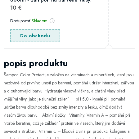
10 €
Dostupnosť
Skladom
Do obchodu
popis produktu
Šampon Color Protect je založen na vitamínech a minerálech, které jsou
nezbytné od prvního umytí po barvení, pomáhá udržet intenzivní, zářivou
a dlouhotrvající barvu. Hydratuje vlasová vlákna, a chrání vlasy před
vnějšími vlivy, jako je sluneční záření. pH 5,0 - kyselé pH pomáhá
udržet barvu dlouhodobě bez ztráty intenzity a lesku, čímž dodává
vlasům živou barvu. Aktivní složky Vitamíny: Vitamin A – pomáhá při
tvorbě keratinu, což je základní protein ve vlasech, který jim dodává
pevnost a strukturu. Vitamin C – klíčová živina při produkci kolagenu a