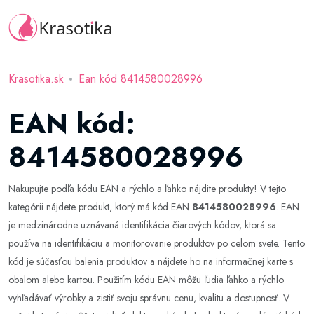
Krasotika.sk
Ean kód 8414580028996
EAN kód:
8414580028996
Nakupujte podľa kódu EAN a rýchlo a ľahko nájdite produkty! V tejto
kategórii nájdete produkt, ktorý má kód EAN
8414580028996
. EAN
je medzinárodne uznávaná identifikácia čiarových kódov, ktorá sa
používa na identifikáciu a monitorovanie produktov po celom svete. Tento
kód je súčasťou balenia produktov a nájdete ho na informačnej karte s
obalom alebo kartou. Použitím kódu EAN môžu ľudia ľahko a rýchlo
vyhľadávať výrobky a zistiť svoju správnu cenu, kvalitu a dostupnosť. V