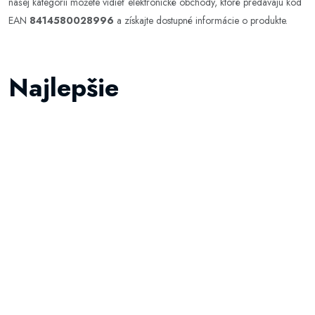
našej kategórii môžete vidieť elektronické obchody, ktoré predávajú kód
EAN
8414580028996
a získajte dostupné informácie o produkte.
Najlepšie