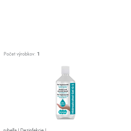
Počet výrobkov:
1
rubella
Dezinfekcie
|
|