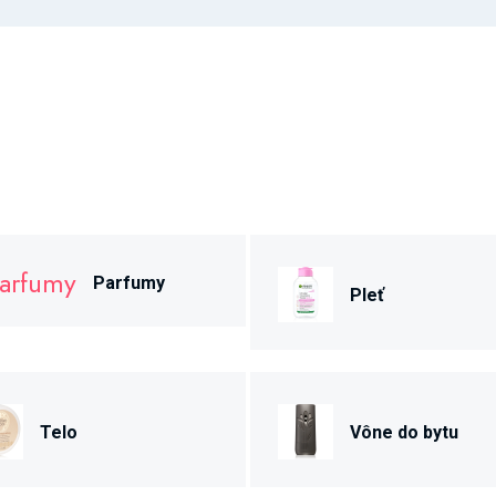
Parfumy
Pleť
Telo
Vône do bytu