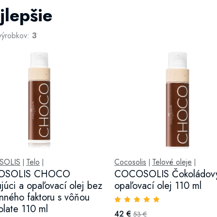
jlepšie
výrobkov:
3
SOLIS
Telo
Cocosolis
Telové oleje
|
|
|
|
OSOLIS CHOCO
COCOSOLIS Čokoládov
ujúci a opaľovací olej bez
opaľovací olej 110 ml
nného faktoru s vôňou
late 110 ml
42 €
53 €