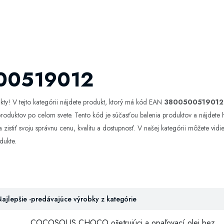
00519012
ty! V tejto kategórii nájdete produkt, ktorý má kód EAN
3800500519012
 produktov po celom svete. Tento kód je súčasťou balenia produktov a nájdete 
zistiť svoju správnu cenu, kvalitu a dostupnosť. V našej kategórii môžete vid
dukte.
ajlepšie -predávajúce výrobky z kategórie
COCOSOLIS CHOCO ošetrujúci a opaľovací olej bez