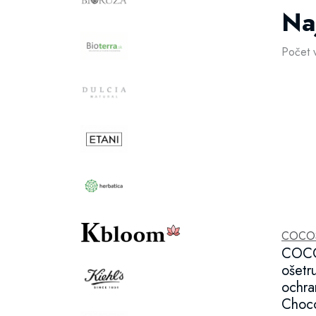
Na
Počet 
COCO
COC
ošetr
ochra
Choco