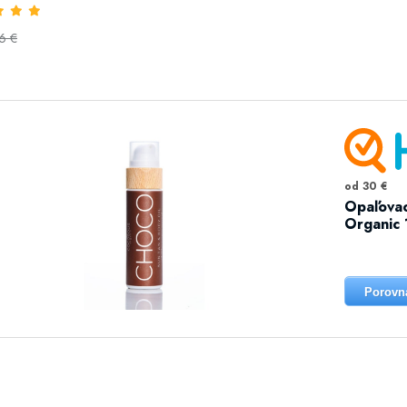
6 €
od 30 €
Opaľovac
Organic 
Porovn