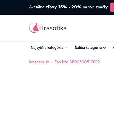
Aktuálne
zľavy 15% - 20%
na top značky
Najvyššia kategória
Ďalšia kategória
Krasotika.sk
Ean kód 3800500519012