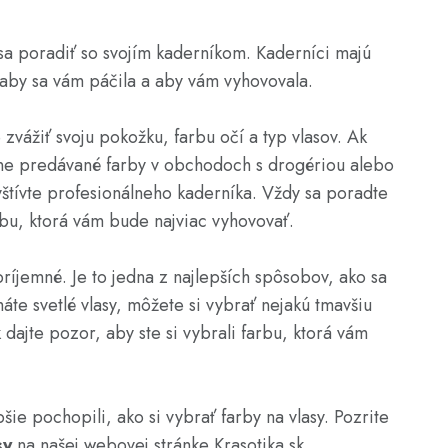
 sa poradiť so svojím kaderníkom. Kaderníci majú
, aby sa vám páčila a aby vám vyhovovala.
 zvážiť svoju pokožku, farbu očí a typ vlasov. Ak
voľne predávané farby v obchodoch s drogériou alebo
vštívte profesionálneho kaderníka. Vždy sa poradte
rbu, ktorá vám bude najviac vyhovovať.
ríjemné. Je to jedna z najlepších spôsobov, ako sa
máte svetlé vlasy, môžete si vybrať nejakú tmavšiu
k dajte pozor, aby ste si vybrali farbu, ktorá vám
šie pochopili, ako si vybrať farby na vlasy. Pozrite
sy
na našej webovej stránke Krasotika.sk