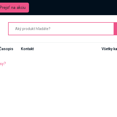
Prejsť na akciu
Časopis
Kontakt
Všetky k
asy?