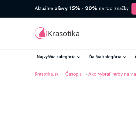
Aktuálne
zľavy 15% - 20%
na top značky
Najvyššia kategória
Ďalšia kategória
Krasotika.sk
Časopis
Ako vybrať farby na vl