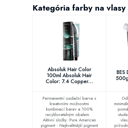
Kategória farby na vlasy
Absoluk Hair Color
BES 
100ml Absoluk Hair
500g 
Color: 7.4 Copper...
Permanentní oxidační barva s
Odb
kreativními možnostmi
minimá
kombinací barev a 100%
pomáh
recyklovatelným obalem.
stude
Aktivní složky: Pure American
vlas
pigment - Nejkvalitnější pigment
prírodn