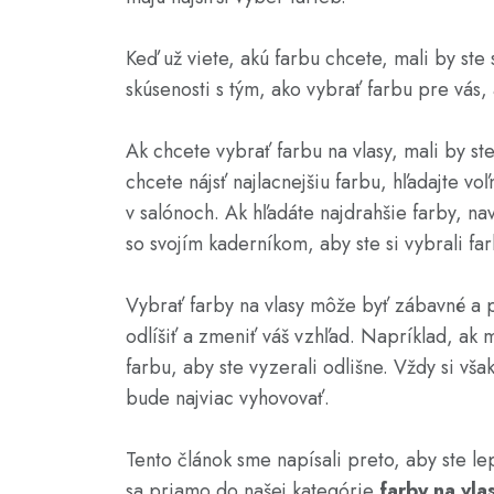
Keď už viete, akú farbu chcete, mali by ste
skúsenosti s tým, ako vybrať farbu pre vás
Ak chcete vybrať farbu na vlasy, mali by ste
chcete nájsť najlacnejšiu farbu, hľadajte 
v salónoch. Ak hľadáte najdrahšie farby, na
so svojím kaderníkom, aby ste si vybrali fa
Vybrať farby na vlasy môže byť zábavné a p
odlíšiť a zmeniť váš vzhľad. Napríklad, ak 
farbu, aby ste vyzerali odlišne. Vždy si vša
bude najviac vyhovovať.
Tento článok sme napísali preto, aby ste lep
sa priamo do našej kategórie
farby na vla