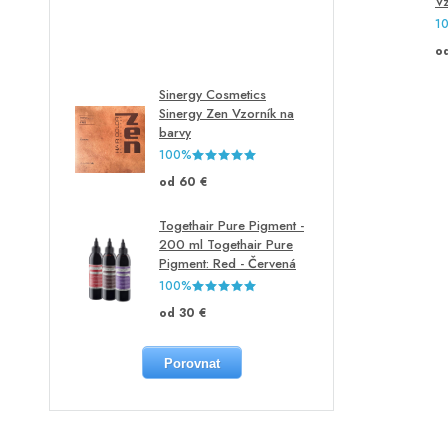
Vz
1
o
Sinergy Cosmetics
Sinergy Zen Vzorník na
barvy
100%
od 60 €
Togethair Pure Pigment -
200 ml Togethair Pure
Pigment: Red - Červená
100%
od 30 €
Porovnat