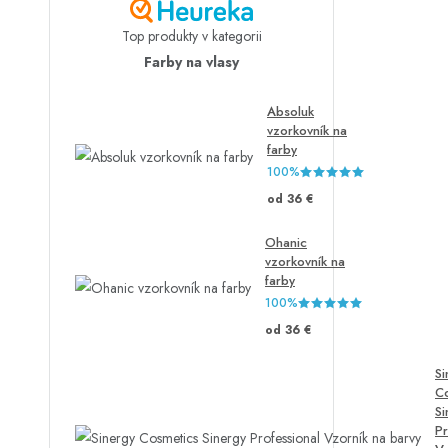
Top produkty v kategorii
Farby na vlasy
Absoluk
vzorkovník na
farby
100%
od 36 €
Ohanic
vzorkovník na
farby
100%
od 36 €
Si
C
Si
Pr