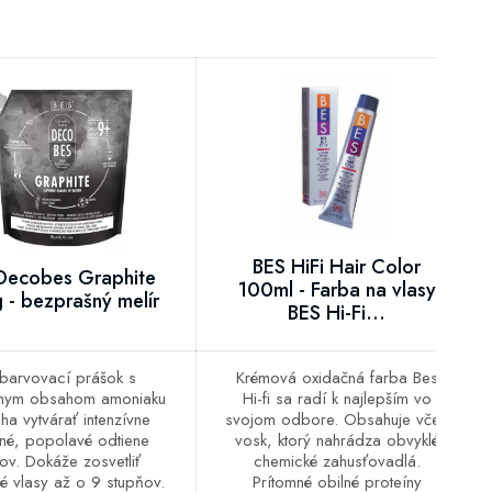
BES HiFi Hair Color
Decobes Graphite
100ml - Farba na vlasy
- bezprašný melír
BES Hi-Fi...
arvovací prášok s
Krémová oxidačná farba Bes
lnym obsahom amoniaku
Hi-fi sa radí k najlepším vo
a vytvárať intenzívne
svojom odbore. Obsahuje včelí
né, popolavé odtiene
vosk, ktorý nahrádza obvyklé
ov. Dokáže zosvetliť
chemické zahusťovadlá.
é vlasy až o 9 stupňov.
Prítomné obilné proteíny