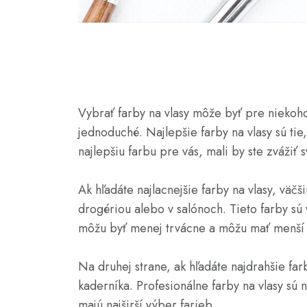
Vybrať farby na vlasy môže byť pre nieko
jednoduché. Najlepšie farby na vlasy sú tie,
najlepšiu farbu pre vás, mali by ste zvážiť 
Ak hľadáte najlacnejšie farby na vlasy, vä
drogériou alebo v salónoch. Tieto farby sú 
môžu byť menej trvácne a môžu mať menší 
Na druhej strane, ak hľadáte najdrahšie farb
kaderníka. Profesionálne farby na vlasy sú 
majú najširší výber farieb.