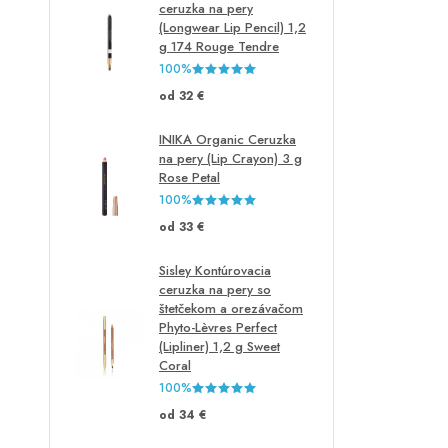
ceruzka na pery
(Longwear Lip Pencil) 1,2
g 174 Rouge Tendre
100%
od 32 €
INIKA Organic Ceruzka
na pery (Lip Crayon) 3 g
Rose Petal
100%
od 33 €
Sisley Kontúrovacia
ceruzka na pery so
štetčekom a orezávačom
Phyto-Lèvres Perfect
(Lipliner) 1,2 g Sweet
Coral
100%
od 34 €