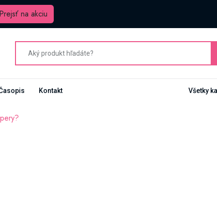
Prejsť na akciu
Časopis
Kontakt
Všetky k
 pery?