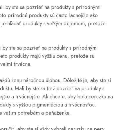
li by ste sa pozrieť na produkty s prírodnými
ieto prírodné produkty sú často lacnejšie ako
 je hľadať produkty s veľkým objemom, pretože
i by ste sa pozrieť na produkty s prírodnými
ieto produkty majú vyššiu cenu, pretože sú
veľmi trvácne.
aždú ženu náročnou úlohou. Dôležité je, aby ste si
duktu. Mali by ste sa tiež pozrieť na produkty s
ejšie a trvácnejšie. Ak chcete, aby bola ceruzka na
odukty s vyššou pigmentáciou a trvácnosťou.
uje vašim potrebám a peňaženke.
ručiť, aby ste si vždy vybrali ceruzku na pery,