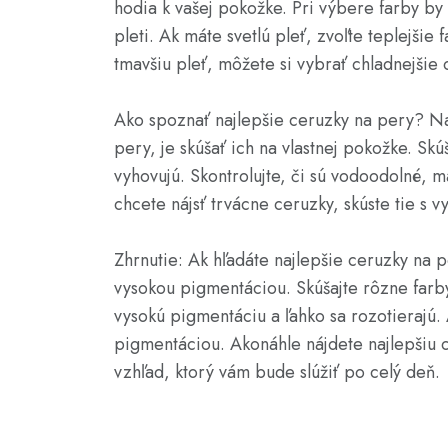
hodia k vašej pokožke. Pri výbere farby by 
pleti. Ak máte svetlú pleť, zvoľte teplejši
tmavšiu pleť, môžete si vybrať chladnejšie 
Ako spoznať najlepšie ceruzky na pery? Na
pery, je skúšať ich na vlastnej pokožke. Skú
vyhovujú. Skontrolujte, či sú vodoodolné, m
chcete nájsť trvácne ceruzky, skúste tie s 
Zhrnutie: Ak hľadáte najlepšie ceruzky na 
vysokou pigmentáciou. Skúšajte rôzne farby
vysokú pigmentáciu a ľahko sa rozotierajú. 
pigmentáciou. Akonáhle nájdete najlepšiu c
vzhľad, ktorý vám bude slúžiť po celý deň.