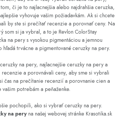
tom, či je to najlacnejšia alebo najdrahšia ceruzka,
ý najlepšie vyhovuje vašim požiadavkám. Ak si chcete
 mali by ste si prečítať recenzie a porovnať ceny. Na
 som si ja vybral, a to je Revlon ColorStay
ruzka na pery s vysokou pigmentáciou a jemnou
kto hľadá trvácne a pigmentované ceruzky na pery.
 ceruzky na pery, najlacnejšie ceruzky na pery a
i recenzie a porovnávali ceny, aby sme si vybrali
si čas na prečítanie recenzií a porovnanie cien a
uje vašim potrebám a peňaženke.
pšie pochopili, ako si vybrať ceruzky na pery.
zky na pery
na našej webovej stránke Krasotika.sk