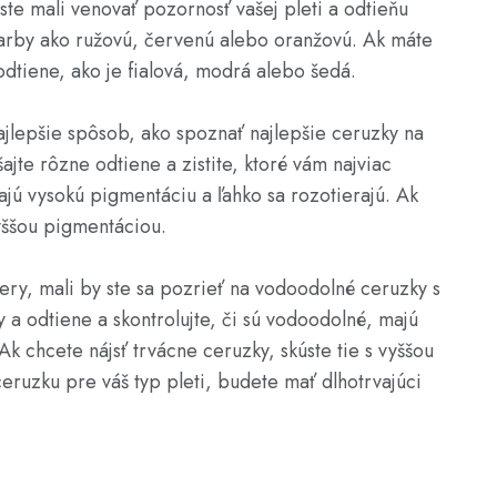
ste mali venovať pozornosť vašej pleti a odtieňu
e farby ako ružovú, červenú alebo oranžovú. Ak máte
odtiene, ako je fialová, modrá alebo šedá.
jlepšie spôsob, ako spoznať najlepšie ceruzky na
šajte rôzne odtiene a zistite, ktoré vám najviac
ajú vysokú pigmentáciu a ľahko sa rozotierajú. Ak
vyššou pigmentáciou.
pery, mali by ste sa pozrieť na vodoodolné ceruzky s
 a odtiene a skontrolujte, či sú vodoodolné, majú
Ak chcete nájsť trvácne ceruzky, skúste tie s vyššou
eruzku pre váš typ pleti, budete mať dlhotrvajúci