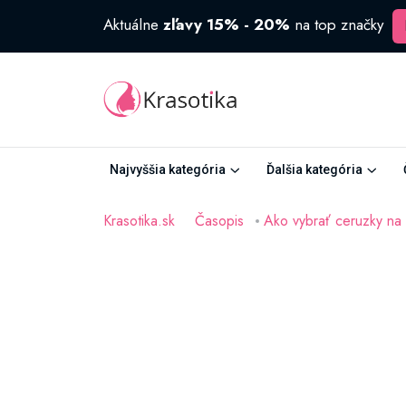
Aktuálne
zľavy 15% - 20%
na top značky
Najvyššia kategória
Ďalšia kategória
Krasotika.sk
Časopis
Ako vybrať ceruzky na