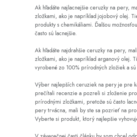
Ak hľadáte najlacnejšie ceruzky na pery, ma
zložkami, ako je napríklad jojobový olej. T
produkty s chemikáliami. Ďalšou možnosťou
často sú lacnejšie.
Ak hľadáte najdrahšie ceruzky na pery, mal
zložkami, ako je napríklad arganový olej. T
vyrobené zo 100% prírodných zložiek a sú 
Výber najlepších ceruziek na pery je pre k
prečítali recenzie a pozreli si zloženie pro
prírodnými zložkami, pretože sú často lacn
pery trvácna, mali by ste sa pozrieť na pr
Vyberte si produkt, ktorý najlepšie vyhov
V záverečnej časti článku by som chcel odpo