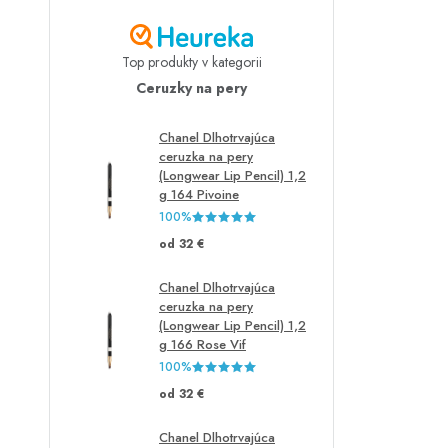
Top produkty v kategorii
Ceruzky na pery
Chanel Dlhotrvajúca
ceruzka na pery
(Longwear Lip Pencil) 1,2
g 164 Pivoine
100%
od 32 €
Chanel Dlhotrvajúca
ceruzka na pery
(Longwear Lip Pencil) 1,2
g 166 Rose Vif
100%
od 32 €
Chanel Dlhotrvajúca