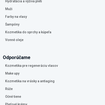
Hydratácia a výživa pleti
Muži
Farby na vlasy
Šampóny
Kozmetika do sprchy a kúpeľa
Vonné oleje
Odporúčame
Kozmetika pre regeneráciu vlasov
Make upy
Kozmetika na vrásky a antiaging
Rúže
Očné tiene
Pleťové krémy