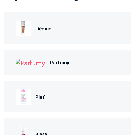
Líčenie
Parfumy
Pleť
Vlasy