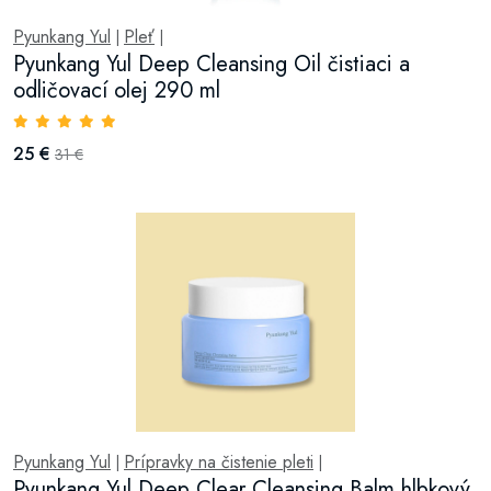
Pyunkang Yul
Pleť
|
|
Pyunkang Yul Deep Cleansing Oil čistiaci a
odličovací olej 290 ml
25 €
31 €
Pyunkang Yul
Prípravky na čistenie pleti
|
|
Pyunkang Yul Deep Clear Cleansing Balm hlbkový