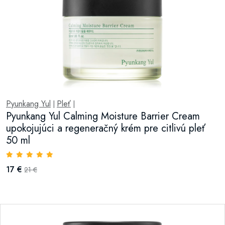
Pyunkang Yul
Pleť
|
|
Pyunkang Yul Calming Moisture Barrier Cream
upokojujúci a regeneračný krém pre citlivú pleť
50 ml
17 €
21 €