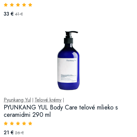
33 €
41 €
Pyunkang Yul
Telové krémy
|
|
PYUNKANG YUL Body Care telové mlieko s
ceramidmi 290 ml
21 €
26 €