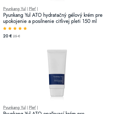
Pyunkang Yul
Pleť
|
|
Pyunkang Yul ATO hydratačný gélový krém pre
upokojenie a posilnenie citlivej pleti 150 ml
20 €
25 €
Pyunkang Yul
Pleť
|
|
Pyunkang Yul ATO opaľovací krém pre