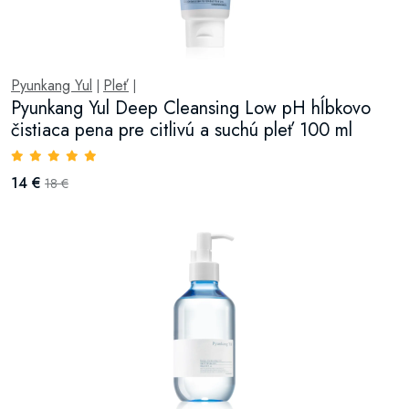
Pyunkang Yul
Pleť
|
|
Pyunkang Yul Deep Cleansing Low pH hĺbkovo
čistiaca pena pre citlivú a suchú pleť 100 ml
14 €
18 €