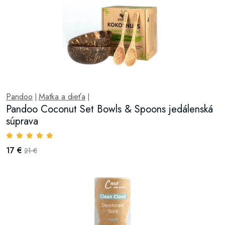
Pandoo
Matka a dieťa
|
|
Pandoo Coconut Set Bowls & Spoons jedálenská
súprava
17 €
21 €