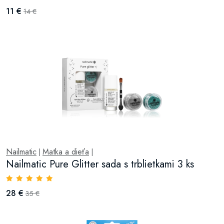
11 €
14 €
Nailmatic
Matka a dieťa
|
|
Nailmatic Pure Glitter sada s trblietkami 3 ks
28 €
35 €