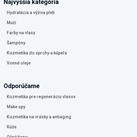
Najvyššia kategória
Hydratácia a výživa pleti
Muži
Farby na vlasy
Šampóny
Kozmetika do sprchy a kúpeľa
Vonné oleje
Odporúčame
Kozmetika pre regeneráciu vlasov
Make upy
Kozmetika na vrásky a antiaging
Rúže