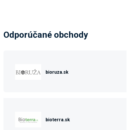
Odporúčané obchody
bioruza.sk
bioterra.sk