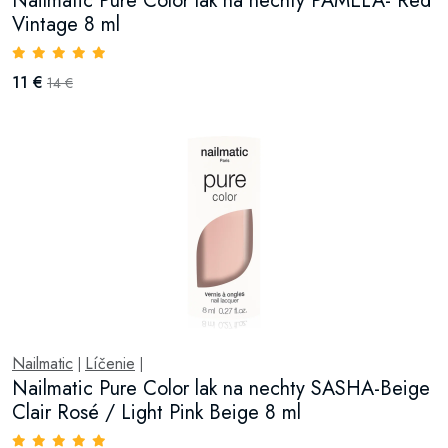
Nailmatic Pure Color lak na nechty PAMELA- Red
Vintage 8 ml
11 €
14 €
Nailmatic
Líčenie
|
|
Nailmatic Pure Color lak na nechty SASHA-Beige
Clair Rosé / Light Pink Beige 8 ml