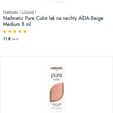
Nailmatic
Líčenie
|
|
Nailmatic Pure Color lak na nechty AÏDA-Beige
Medium 8 ml
11 €
14 €