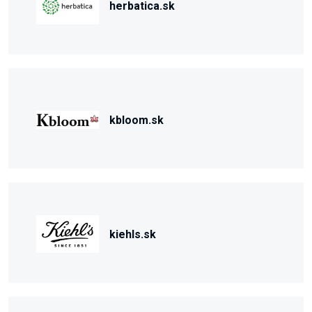
herbatica.sk
kbloom.sk
kiehls.sk