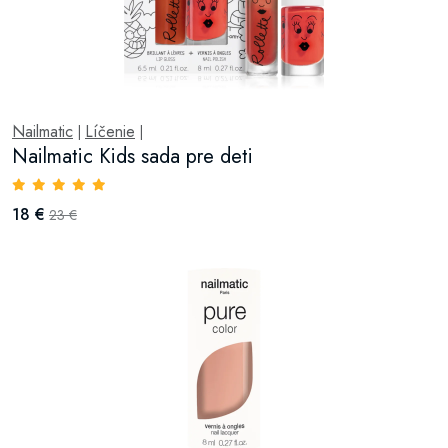
Nailmatic
Líčenie
|
|
Nailmatic Kids sada pre deti
18 €
23 €