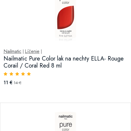
Nailmatic
Líčenie
|
|
Nailmatic Pure Color lak na nechty ELLA- Rouge
Corail / Coral Red 8 ml
11 €
14 €