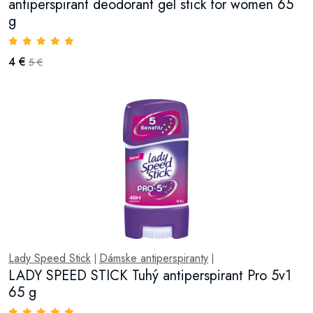
antiperspirant deodorant gel stick for women 65
g
4 €
5 €
Lady Speed Stick
Dámske antiperspiranty
|
|
LADY SPEED STICK Tuhý antiperspirant Pro 5v1
65 g