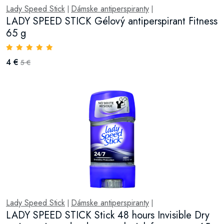
Lady Speed Stick
Dámske antiperspiranty
|
|
LADY SPEED STICK Gélový antiperspirant Fitness
65 g
4 €
5 €
Lady Speed Stick
Dámske antiperspiranty
|
|
LADY SPEED STICK Stick 48 hours Invisible Dry