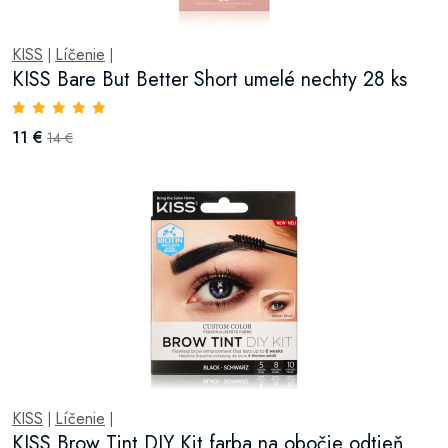
KISS
Líčenie
|
|
KISS Bare But Better Short umelé nechty 28 ks
11 €
14 €
KISS
Líčenie
|
|
KISS Brow Tint DIY Kit farba na obočie odtieň