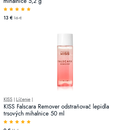
mihalnice 5,2 g
13 €
16 €
KISS
Líčenie
|
|
KISS Falscara Remover odstraňovač lepidla
trsových mihalnice 50 ml