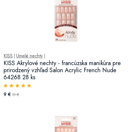
KISS
Umelé nechty
|
|
KISS Akrylové nechty - francúzska manikúra pre
prirodzený vzhľad Salon Acrylic French Nude
64268 28 ks
9 €
11 €