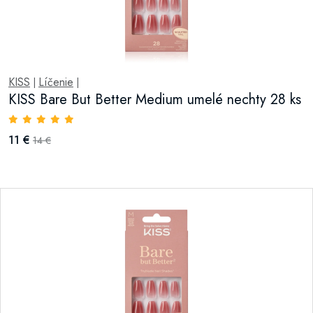
KISS
Líčenie
|
|
KISS Bare But Better Medium umelé nechty 28 ks
11 €
14 €