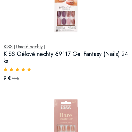
KISS
Umelé nechty
|
|
KISS Gélové nechty 69117 Gel Fantasy (Nails) 24
ks
9 €
11 €