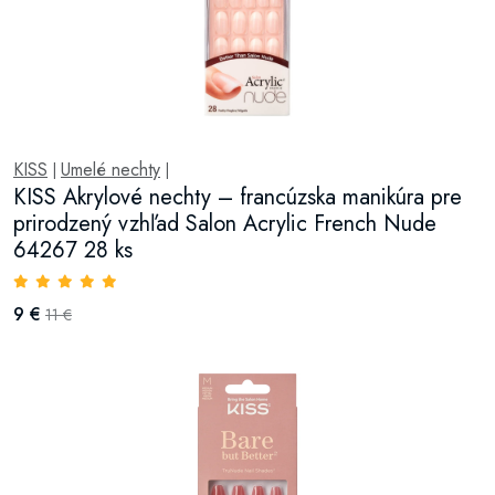
KISS
Umelé nechty
|
|
KISS Akrylové nechty – francúzska manikúra pre
prirodzený vzhľad Salon Acrylic French Nude
64267 28 ks
9 €
11 €