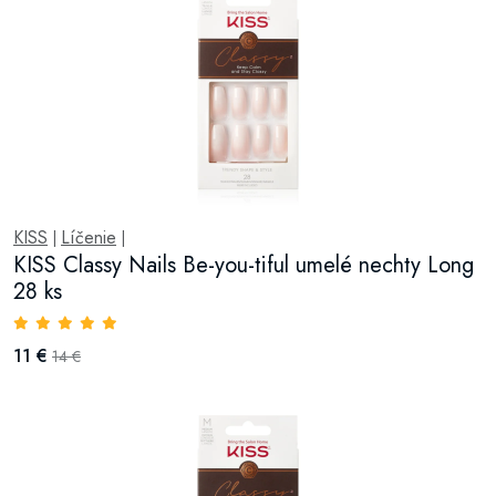
KISS
Líčenie
|
|
KISS Classy Nails Be-you-tiful umelé nechty Long
28 ks
11 €
14 €