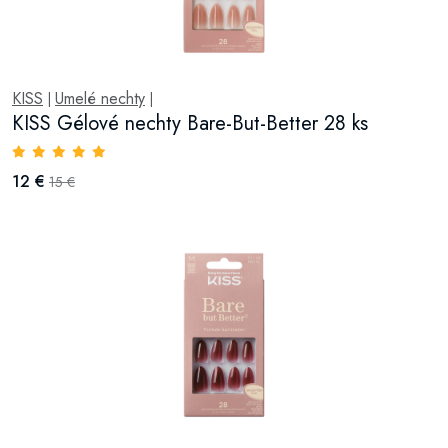
KISS
Umelé nechty
|
|
KISS Gélové nechty Bare-But-Better 28 ks
12 €
15 €