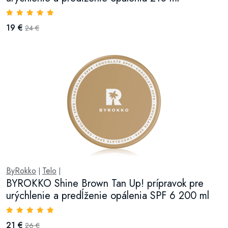
19 €
24 €
ByRokko
Telo
|
|
BYROKKO Shine Brown Tan Up! prípravok pre
urýchlenie a predĺženie opálenia SPF 6 200 ml
21 €
26 €