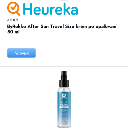
od 8 €
ByRokko After Sun Travel Size krém po opaľovaní
50 ml
Porovnat