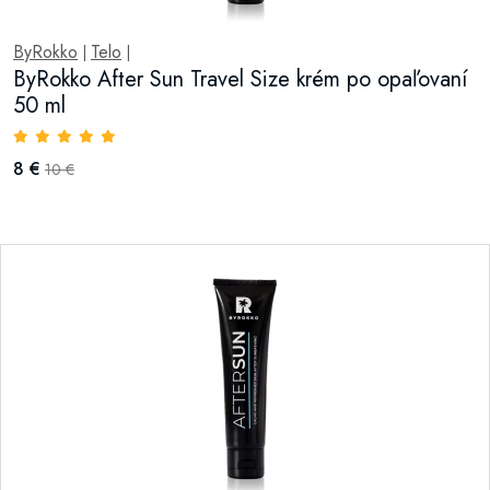
ByRokko
Telo
|
|
ByRokko After Sun Travel Size krém po opaľovaní
50 ml
8 €
10 €