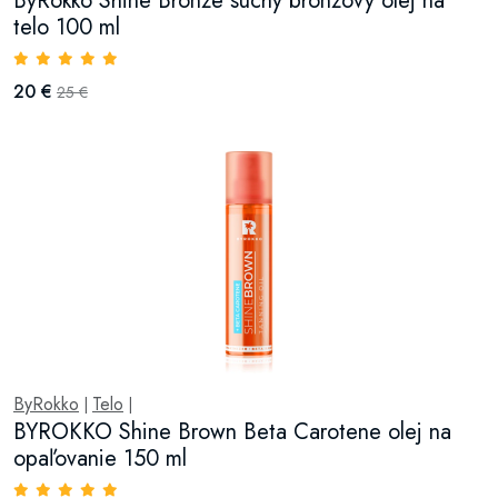
ByRokko Shine Bronze suchý bronzový olej na
telo 100 ml
20 €
25 €
ByRokko
Telo
|
|
BYROKKO Shine Brown Beta Carotene olej na
opaľovanie 150 ml