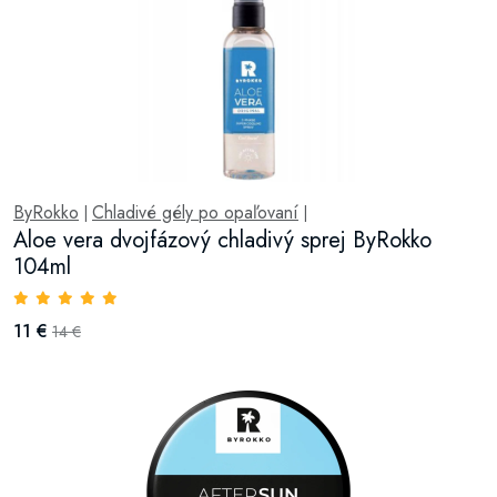
ByRokko
Chladivé gély po opaľovaní
|
|
Aloe vera dvojfázový chladivý sprej ByRokko
104ml
11 €
14 €