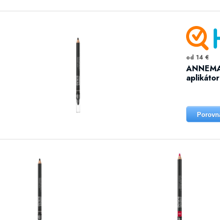
od 14 €
ANNEMAR
aplikátor
Porovn