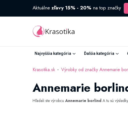
Aktuálne
zľavy 15% - 20%
na top značky
Najvyššia kategória
Ďalšia kategória
Krasotika.sk
Výrobky od značky Annemarie bor
Annemarie borlin
Hľadali ste výrobcu
Annemarie borlind
A tu sú výsledk