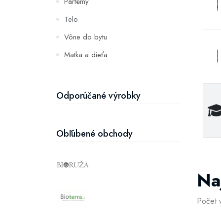
Parfémy
Telo
Vône do bytu
Matka a dieťa
Zuby
Hydratácia a výživa pleti
Odporúčané výrobky
Obľúbené obchody
Na
Počet 