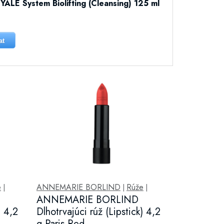
LE System Biolifting (Cleansing) 125 ml
at
e
ANNEMARIE BORLIND
Rúže
|
|
|
ANNEMARIE BORLIND
) 4,2
Dlhotrvajúci rúž (Lipstick) 4,2
g Paris Red