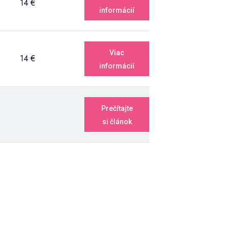
14 €
informácií
Viac
14 €
informácií
Prečítajte
si článok