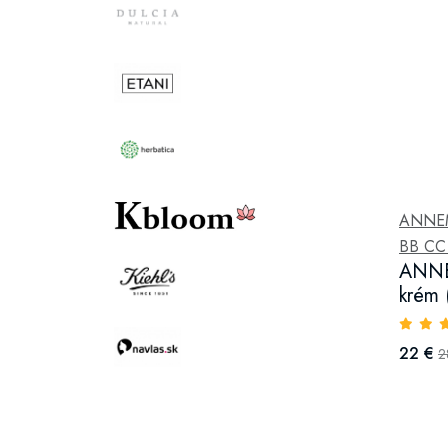
ANNE
BB CC
ANNE
krém 
22 €
2