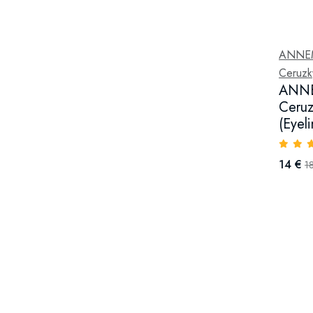
ANNE
Ceruzk
ANNE
Ceruz
(Eyel
14 €
1