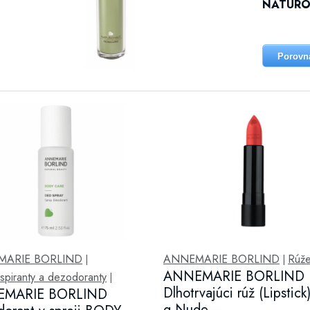
NATUROYA
Porovn
MARIE BORLIND
ANNEMARIE BORLIND
Rúž
|
|
ANNEMARIE BORLIND
spiranty a dezodoranty
|
Dlhotrvajúci rúž (Lipstick
MARIE BORLIND
g Nude