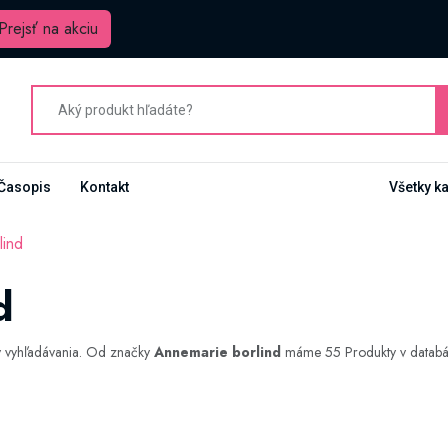
Prejsť na akciu
Časopis
Kontakt
Všetky k
lind
d
y vyhľadávania. Od značky
Annemarie borlind
máme 55 Produkty v databáze