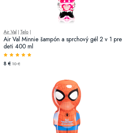
Air Val
Telo
|
|
Air Val Minnie šampón a sprchový gél 2 v 1 pre
deti 400 ml
8 €
10 €