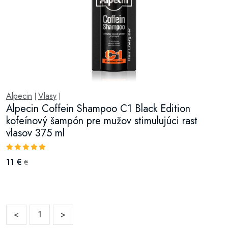
Alpecin
Vlasy
|
|
Alpecin Coffein Shampoo C1 Black Edition
kofeínový šampón pre mužov stimulujúci rast
vlasov 375 ml
11 €
€
<
1
>