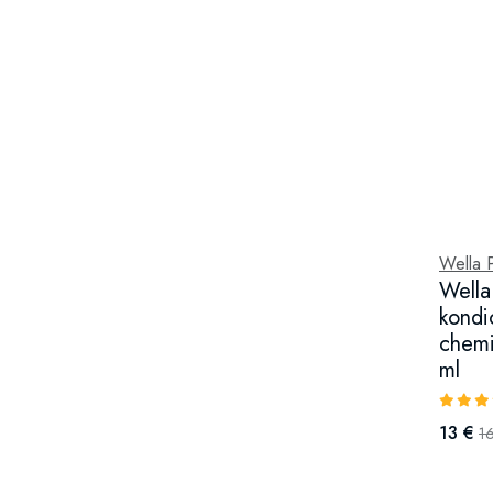
Wella P
Wella
kondi
chemi
ml
13 €
1