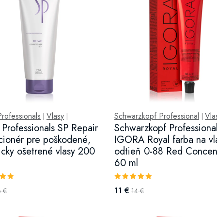
rofessionals
Vlasy
Schwarzkopf Professional
Vla
|
|
|
 Professionals SP Repair
Schwarzkopf Professiona
cionér pre poškodené,
IGORA Royal farba na vl
cky ošetrené vlasy 200
odtieň 0-88 Red Concen
60 ml
11 €
6 €
14 €