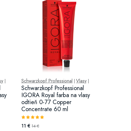
sy
Schwarzkopf Professional
Vlasy
|
|
|
l
Schwarzkopf Professional
asy
IGORA Royal farba na vlasy
odtieň 0-77 Copper
Concentrate 60 ml
11 €
14 €