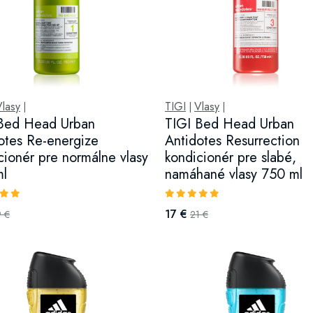
Vlasy
TIGI
Vlasy
|
|
|
Bed Head Urban
TIGI Bed Head Urban
otes Re-energize
Antidotes Resurrection
cionér pre normálne vlasy
kondicionér pre slabé,
ml
namáhané vlasy 750 ml
17 €
9 €
21 €