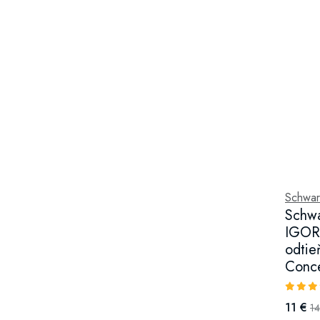
Schwar
Schwa
IGORA
odtie
Conce
11 €
14