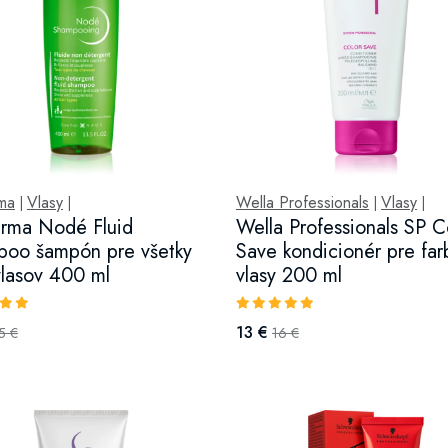
ma
Vlasy
Wella Professionals
Vlasy
|
|
|
|
rma Nodé Fluid
Wella Professionals SP C
oo šampón pre všetky
Save kondicionér pre fa
vlasov 400 ml
vlasy 200 ml
13 €
5 €
16 €