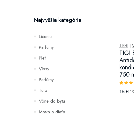
Najvyššia kategória
Líčenie
TIGI
|
Parfumy
TIGI 
Pleť
Antid
kondi
Vlasy
750 
Parfémy
Telo
15 €
1
Vône do bytu
Matka a dieťa
Zuby
Hydratácia a výživa pleti