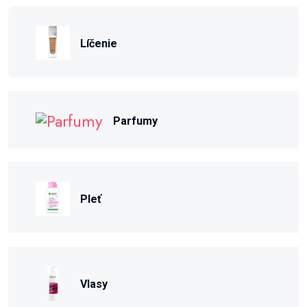
Líčenie
Parfumy
Pleť
Vlasy