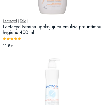
Lactacyd
Telo
|
|
Lactacyd Femina upokojujúca emulzia pre intímnu
hygienu 400 ml
11 €
€